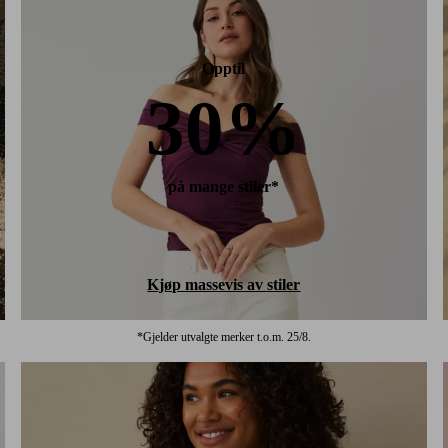
Opptil
30%
på mange stiler*
Kjøp massevis av stiler
*Gjelder utvalgte merker t.o.m. 25/8.