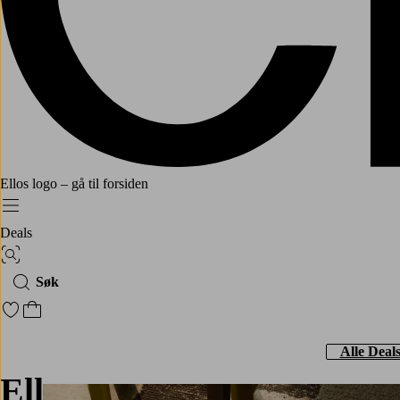
Ellos logo – gå til forsiden
Meny
Deals
Bildesøk
Søk
Gå til favorittmerkede produkter
Gå til handlekurven
Alle Deal
Ellos