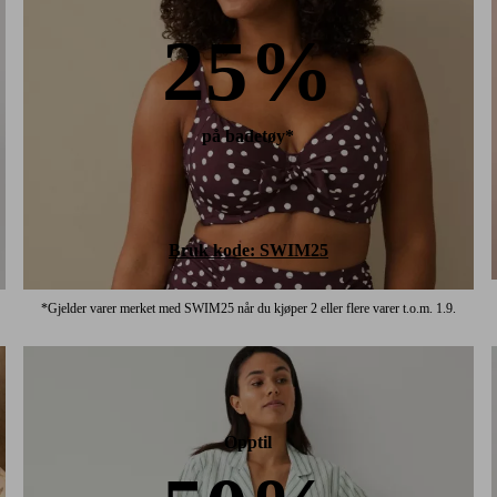
25%
på badetøy*
Bruk kode: SWIM25
*Gjelder varer merket med SWIM25 når du kjøper 2 eller flere varer t.o.m. 1.9.
Opptil