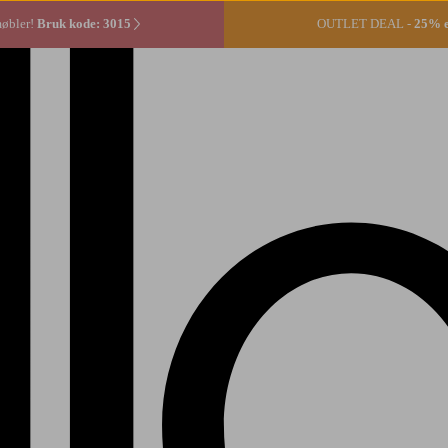
møbler!
Bruk kode: 3015
OUTLET DEAL -
25% ek