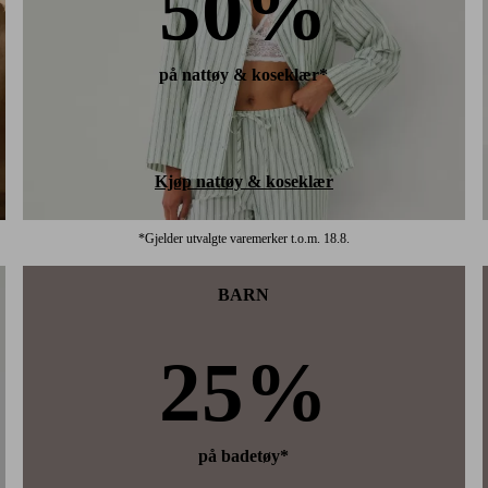
50%
på nattøy & koseklær*
Kjøp nattøy & koseklær
*Gjelder utvalgte varemerker t.o.m. 18.8.
BARN
25%
på badetøy*