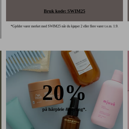
Bruk kode: SWIM25
*Gjelder varer merket med SWIM25 når du kjøper 2 eller flere varer t.o.m. 1.9.
20%
på hårpleie & styling*.