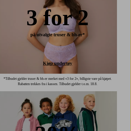
3 for 2
på utvalgte truser & bh-er*
Kjøp undertøy
*Tilbudet gjelder truser & bh-er merket med «3 for 2», billigste vare på kjøpet.
Rabatten trekkes fra i kassen. Tilbudet gjelder t.o.m. 18.8.
Opptil