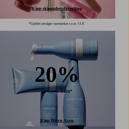
Kjøp skjønnhetsfavoritter
*Gjelder utvalgte varemerker t.o.m. 11.8.
20%
på Björn Axén*
Kjøp Björn Axén