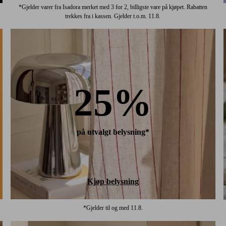
*Gjelder varer fra Isadora merket med 3 for 2, billigste vare på kjøpet. Rabatten
trekkes fra i kassen. Gjelder t.o.m. 11.8.
25%
på utvalgt belysning*
Kjøp belysning
*Gjelder til og med 11.8.