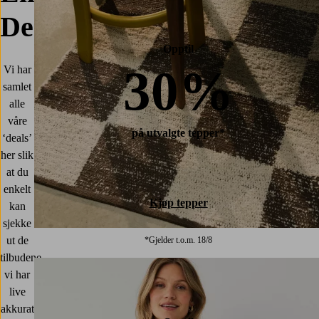
Deals
Opptil
30%
Vi har
samlet
alle
våre
på utvalgte tepper*
‘deals’
her slik
at du
enkelt
Kjøp tepper
kan
sjekke
ut de
*Gjelder t.o.m. 18/8
tilbudene
vi har
live
akkurat