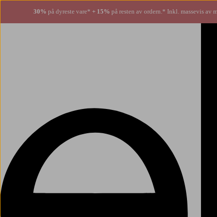
30%
på dyreste vare*
+ 15%
på resten av ordern.* Inkl. massevis av 