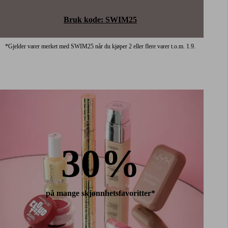
Bruk kode: SWIM25
*Gjelder varer merket med SWIM25 når du kjøper 2 eller flere varer t.o.m. 1.9.
30%
på mange skjønnhetsfavoritter*