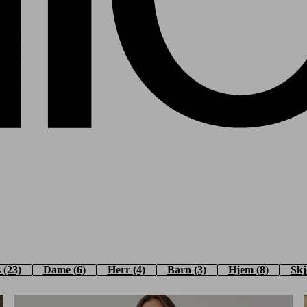
s
(23)
Dame
(6)
Herr
(4)
Barn
(3)
Hjem
(8)
Sk