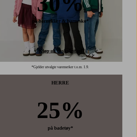
30%
på barneklær & barnesko*
Kjøp alt til skolestart
*Gjelder utvalgte varemerker t.o.m. 1.9.
HERRE
25%
på badetøy*