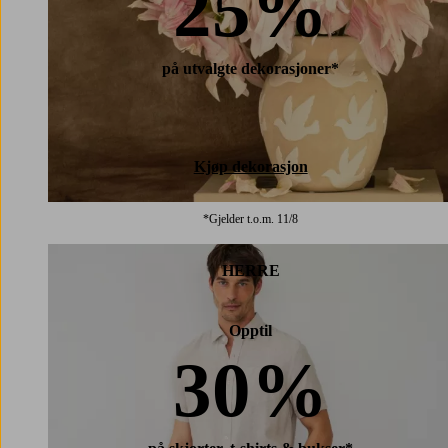
25%
på utvalgte dekorasjoner*
Kjøp dekorasjon
*Gjelder t.o.m. 11/8
HERRE
Opptil
30%