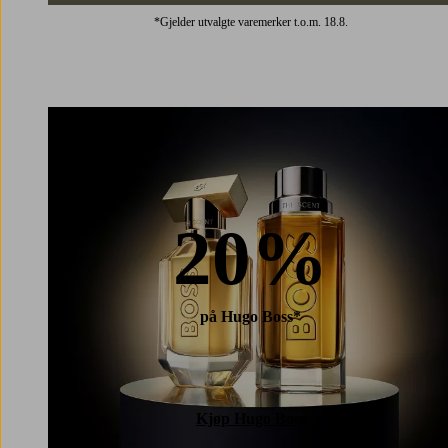
*Gjelder utvalgte varemerker t.o.m. 18.8.
20%
på Hugo Boss*
Kjøp Hugo Boss