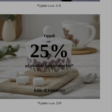
*Gjelder t.o.m. 11.8.
Opptil
25%
på utvalgte kjøkkenmerker*
Kjøp til kjøkkenet
*Gjelder t.o.m. 25/8