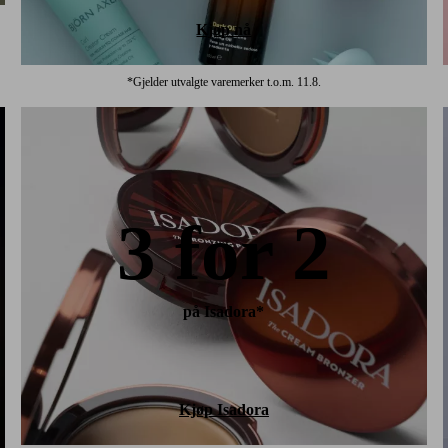
Kjøp nå
*Gjelder utvalgte varemerker t.o.m. 11.8.
3 for 2
på Isadora*
Kjøp Isadora