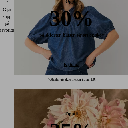
Opptil
nå.
30%
Gjør
kupp
på
favorittene!
på skjorter, bluser, skjørt og sko*
Kjøp nå
*Gjelder utvalgte merker t.o.m. 1/9.
Opptil