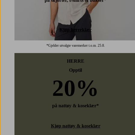
på skjorter, t-shirts & bukser*
Kjøp herreklær
*Gjelder utvalgte varemerker t.o.m. 25.8.
HERRE
Opptil
20%
på nattøy & koseklær*
Kjøp nattøy & koseklær