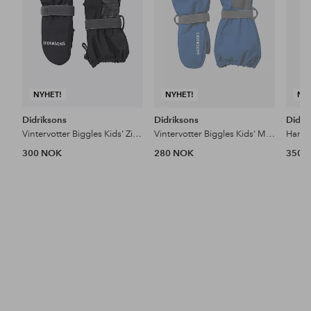
NYHET!
NYHET!
NY
Didriksons
Didriksons
Didri
Vintervotter Biggles Kids' Zip Mittens
Vintervotter Biggles Kids' Mittens
Hansk
300 NOK
280 NOK
350 