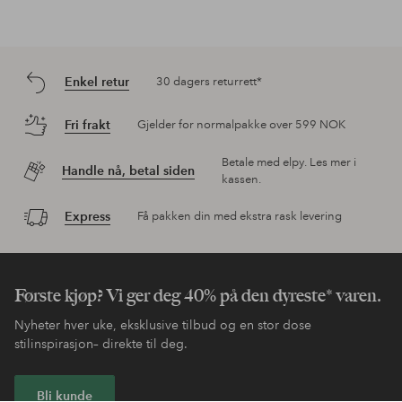
Enkel retur
30 dagers returrett*
Fri frakt
Gjelder for normalpakke over 599 NOK
Betale med elpy. Les mer i
Handle nå, betal siden
kassen.
Express
Få pakken din med ekstra rask levering
Første kjøp? Vi ger deg 40% på den dyreste* varen.
Nyheter hver uke, eksklusive tilbud og en stor dose
stilinspirasjon– direkte til deg.
Bli kunde