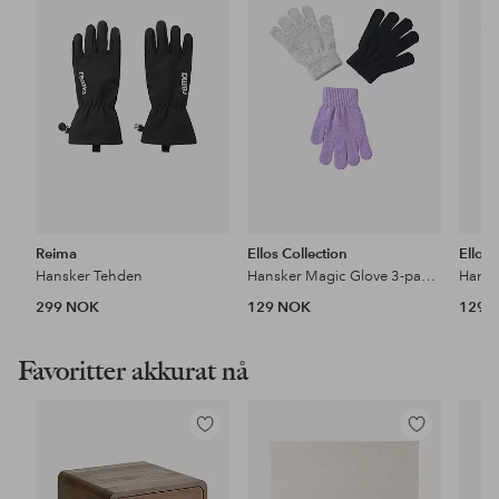
favoritter
favoritter
Reima
Ellos Collection
Ellos 
Hansker Tehden
Hansker Magic Glove 3-pakning
299 NOK
129 NOK
129 
Favoritter akkurat nå
Legg
Legg
til
til
favoritter
favoritter