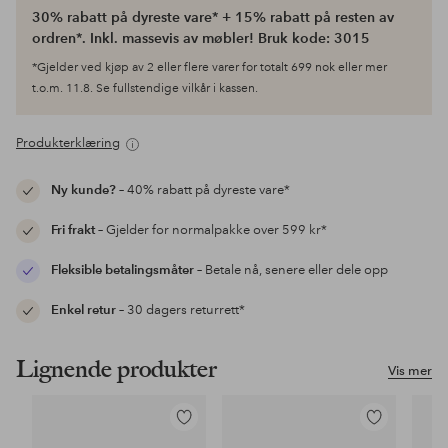
30% rabatt på dyreste vare* + 15% rabatt på resten av
ordren*. Inkl. massevis av møbler! Bruk kode: 3015
*Gjelder ved kjøp av 2 eller flere varer for totalt 699 nok eller mer
t.o.m. 11.8. Se fullstendige vilkår i kassen.
Produkterklæring
Ny kunde?
– 40% rabatt på dyreste vare*
Fri frakt
– Gjelder for normalpakke over 599 kr*
Fleksible betalingsmåter
– Betale nå, senere eller dele opp
Enkel retur
– 30 dagers returrett*
Lignende produkter
Vis mer
Legg
Legg
til
til