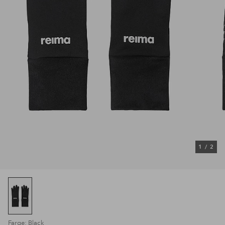
1
/
2
Farge: Black