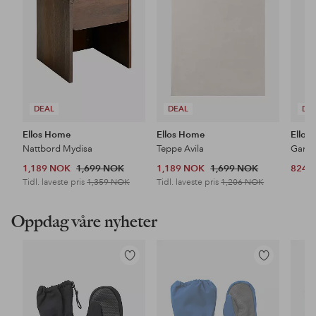
DEAL
DEAL
DE
Ellos Home
Ellos Home
Ellos
Nattbord Mydisa
Teppe Avila
1,189 NOK
1,699 NOK
1,189 NOK
1,699 NOK
824 
Tidl. laveste pris
1,359 NOK
Tidl. laveste pris
1,206 NOK
Oppdag våre nyheter
Legg
Legg
til
til
favoritter
favoritter