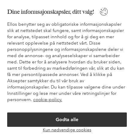
Dine informsajonskapsler, ditt valg!
* Se tilbudsvilkår ved registrering
Ellos benytter seg av obligatoriske informasjonskapsler
slik at nettstedet skal fungere, samt informasjonskapsler
Trenger du hjelp?
for analyse, tilpasset innhold og for å gi deg en mer
relevant opplevelse på nettstedet vårt. Disse
Du finner svar på de vanligste spørsmålene i vår FAQ. Du finner
personopplysningene og informasjonskapslene deler vi
også informasjon om hvordan du kan kontakte oss.
med de annonse- og analyseselskaper vi samarbeider
med. Dette er for å analysere hvordan du bruker siden,
Kundeservice
Bestilling
Betalingsmåte
Lev
samt til forbedring av markedsføringen vår, slik at du kan
få mer persontilpassede annonser. Ved å klikke på
Aksepter samtykker du til vår bruk av
informasjonskapsler. Du kan tilpasse valgene dine under
Mine sider
Innstillinger og lese mer under våre retningslinjer for
personvern.
cookie-policy.
Om Ellos
Godta alle
Våre tjenester
Kun nødvendige cookies
Åpne