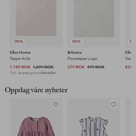
DEAL
DEAL
DE
Ellos Home
&Home
Ellos
Teppe Avila
Flossteppe Lugo
1,189 NOK
1,699 NOK
379 NOK
499 NOK
824 
Tidl. laveste pris
1,206 NOK
Oppdag våre nyheter
Legg
Legg
til
til
favoritter
favoritter