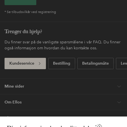
* Se tilbudsvilkår ved registrering
Trenger du hjelp?
Du finner svar på de vanligste spørsmålene i vår FAQ. Du finner
også informasjon om hvordan du kan kontakte oss.
Kundeservice
Bestilling
Betalingsmåte
Lev
Mine sider
Om Ellos
Våre tjenester