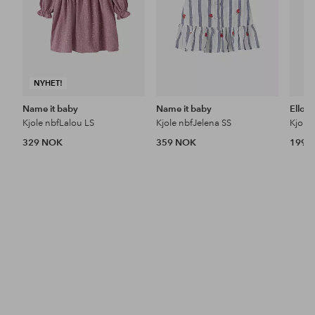
NYHET!
Name it baby
Name it baby
Ellos 
Kjole nbfLalou LS
Kjole nbfJelena SS
Kjole 
329 NOK
359 NOK
199 