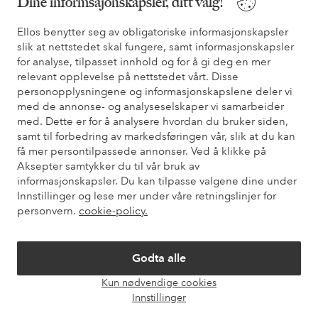
Dine informsajonskapsler, ditt valg!
Vilkår
Ellos benytter seg av obligatoriske informasjonskapsler
slik at nettstedet skal fungere, samt informasjonskapsler
Venner
for analyse, tilpasset innhold og for å gi deg en mer
relevant opplevelse på nettstedet vårt. Disse
personopplysningene og informasjonskapslene deler vi
med de annonse- og analyseselskaper vi samarbeider
Sikre betalinger - Betal direkte eller del opp
med. Dette er for å analysere hvordan du bruker siden,
samt til forbedring av markedsføringen vår, slik at du kan
Vil du vite mer om
våre betalingsalternativer
?
få mer persontilpassede annonser. Ved å klikke på
elpy
elpy
Aksepter samtykker du til vår bruk av
informasjonskapsler. Du kan tilpasse valgene dine under
Innstillinger og lese mer under våre retningslinjer for
personvern.
cookie-policy.
Norge - Velg land
Godta alle
Facebook
Instagram
Pinterest
Youtube
Kun nødvendige cookies
Åpne
Innstillinger
chat-