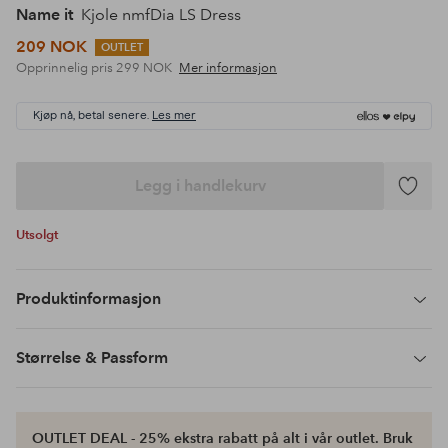
Name it
Kjole nmfDia LS Dress
209 NOK
OUTLET
Opprinnelig pris
299 NOK
Mer informasjon
Kjøp nå, betal senere.
Les mer
Legg i handlekurv
Legg
til
Utsolgt
favoritte
Produktinformasjon
Størrelse & Passform
OUTLET DEAL - 25% ekstra rabatt på alt i vår outlet. Bruk