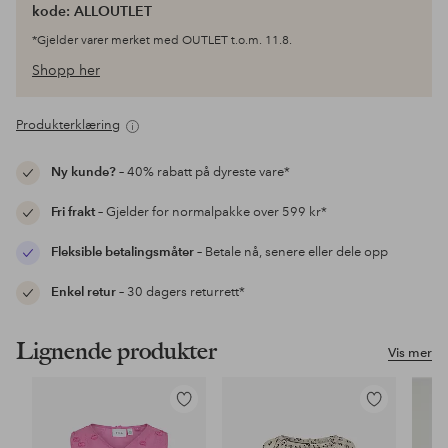
kode: ALLOUTLET
*Gjelder varer merket med OUTLET t.o.m. 11.8.
Shopp her
Produkterklæring
Ny kunde?
– 40% rabatt på dyreste vare*
Fri frakt
– Gjelder for normalpakke over 599 kr*
Fleksible betalingsmåter
– Betale nå, senere eller dele opp
Enkel retur
– 30 dagers returrett*
Lignende produkter
Vis mer
Legg
Legg
til
til
favoritter
favoritter