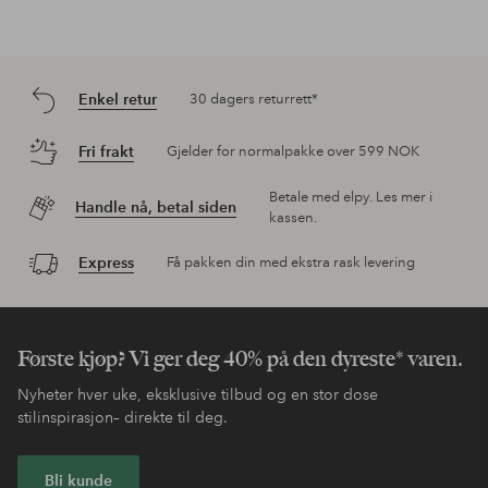
Enkel retur
30 dagers returrett*
Fri frakt
Gjelder for normalpakke over 599 NOK
Betale med elpy. Les mer i
Handle nå, betal siden
kassen.
Express
Få pakken din med ekstra rask levering
Første kjøp? Vi ger deg 40% på den dyreste* varen.
Nyheter hver uke, eksklusive tilbud og en stor dose
stilinspirasjon– direkte til deg.
Bli kunde