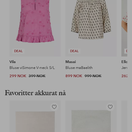
DEAL
DEAL
DE
Vila
Masai
Ellos 
Bluse viSimone V-neck S/L
Bluse maBaelith
Jerse
299 NOK
399 NOK
899 NOK
999 NOK
262 
Favoritter akkurat nå
Legg
Legg
til
til
favoritter
favoritter