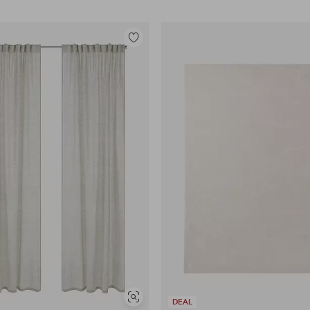
Legg
til
favoritter
Vis
DEAL