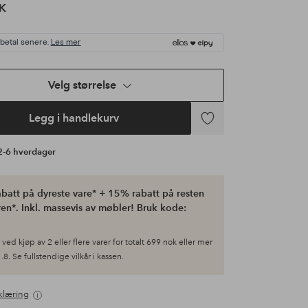
K
 betal senere.
Les mer
Velg størrelse
Legg i handlekurv
Legg
til
 2-6 hverdager
favoritter
batt på dyreste vare* + 15% rabatt på resten
en*. Inkl. massevis av møbler! Bruk kode:
ved kjøp av 2 eller flere varer for totalt 699 nok eller mer
.8. Se fullstendige vilkår i kassen.
klæring