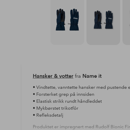
Hansker & votter
fra
Name it
• Vindtette, vanntette hansker med pustende
• Forsterket grep på innsiden
• Elastisk strikk rundt håndleddet
• Mykbørstet trikotfôr
• Refleksdetalj
Produktet er impregnert med Rudolf Bionic Fi