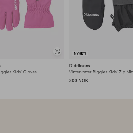
Vis
NYHET!
lignende
s
Didriksons
iggles Kids' Gloves
Vintervotter Biggles Kids' Zip Mit
300 NOK