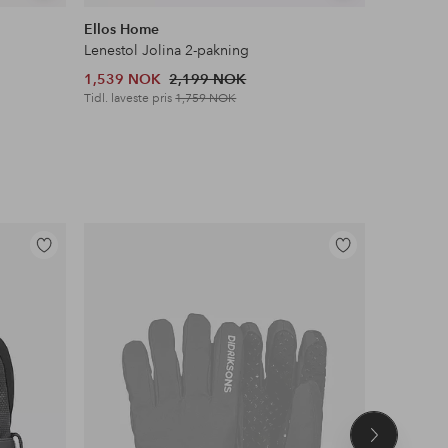
lignende
lignende
Ellos Home
Ellos Ho
Lenestol Jolina 2-pakning
Speil Myr
1,539 NOK
2,199 NOK
2,449 N
Tidl. laveste pris
1,759 NOK
Tidl. lavest
Legg
Legg
til
til
favoritter
favoritter
Neste