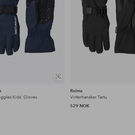
Vis
lignende
s
Reima
iggles Kids' Gloves
Vinterhansker Tartu
529 NOK