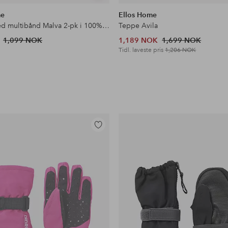
lignende
me
Ellos Home
Gardin med multibånd Malva 2-pk i 100% lin
Teppe Avila
1,099 NOK
1,189 NOK
1,699 NOK
Tidl. laveste pris
1,206 NOK
Legg
til
favoritter