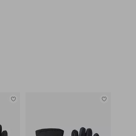
Legg
Legg
til
til
favoritter
favoritter