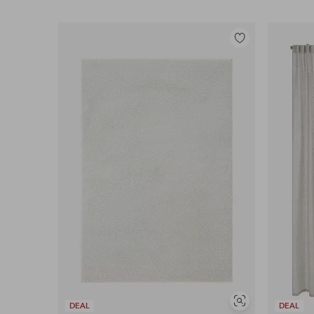
Legg
til
favoritter
Vis
DEAL
DEAL