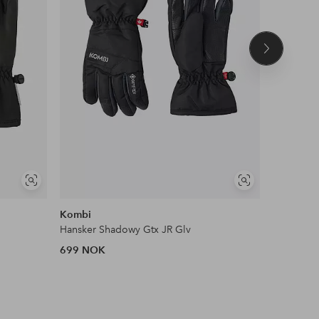
Neste
produkt
Vis
Vis
lignende
lignende
Kombi
Reima
Hansker Shadowy Gtx JR Glv
Hansker 
699 NOK
299 NOK