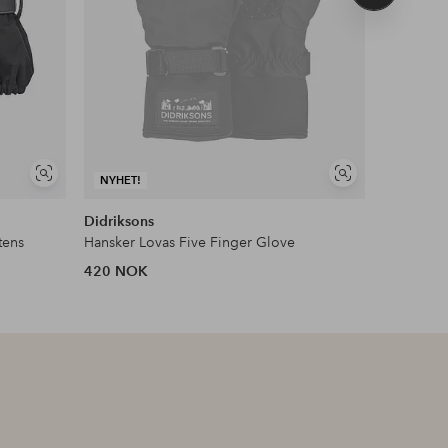
produkt
Vis
Vis
NYHET!
NYHET!
lignende
lignende
Didriksons
Didrikson
tens
Hansker Lovas Five Finger Glove
Vintervott
420 NOK
370 NOK