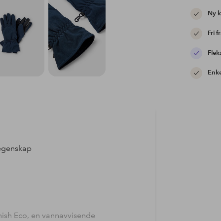
Ny 
Fri f
Flek
Enke
 egenskap
nish Eco, en vannavvisende