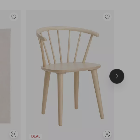
Legg
Legg
til
til
favoritter
favoritter
Neste
produkt
Vis
Vis
DEAL
DEAL