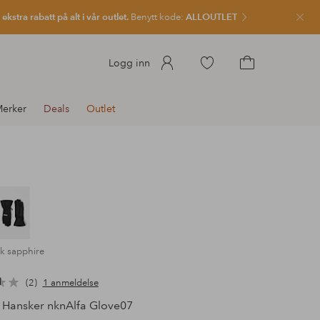
kstra rabatt på alt i vår outlet.
Benytt kode:
ALLOUTLET
Lukk
Gå
Logg inn
til
Gå
favorittmerkede
til
erker
Deals
Outlet
produkter
handlekurven
k sapphire
2
1 anmeldelse
Hansker nknAlfa Glove07