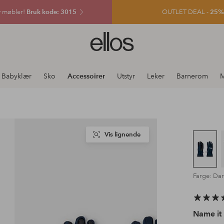
v møbler!
Bruk kode: 3015
OUTLET DEAL -
25% e
Ellos
logo
–
gå
Babyklær
Sko
Accessoirer
Utstyr
Leker
Barnerom
M
til
forsiden
Vis lignende
Farge: Dar
Name it