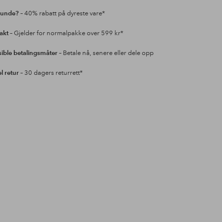
kunde?
– 40% rabatt på dyreste vare*
rakt
– Gjelder for normalpakke over 599 kr*
sible betalingsmåter
– Betale nå, senere eller dele opp
l retur
– 30 dagers returrett*