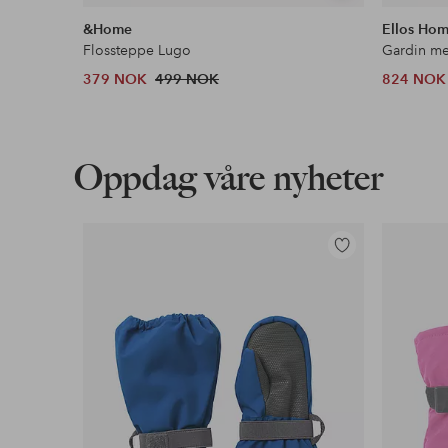
lignende
&Home
Ellos Ho
Flossteppe Lugo
379 NOK
499 NOK
824 NOK
Oppdag våre nyheter
Legg
til
favoritter