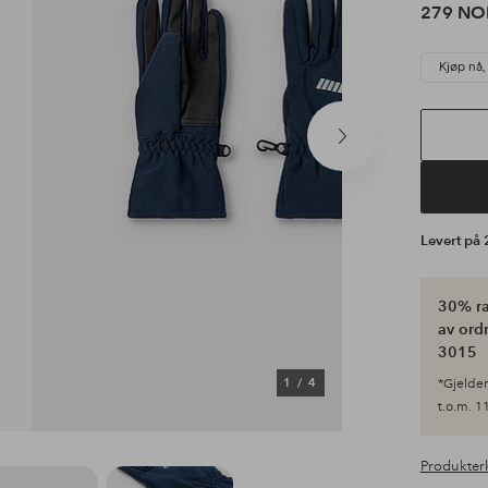
279 NO
Kjøp nå,
Neste
produkt
Levert på
30% ra
av ordr
3015
1
/
4
*Gjelder 
t.o.m. 11
Produkter