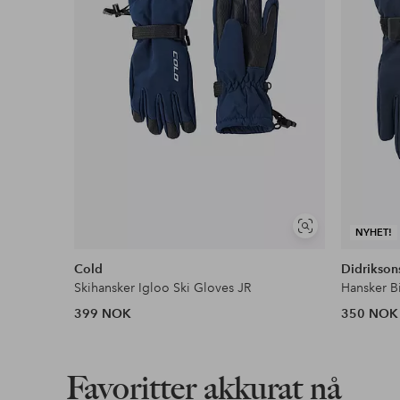
Våre mest fordelaktige betalingsmåter
Les mer
Vis
NYHET!
lignende
Cold
Didrikson
Skihansker Igloo Ski Gloves JR
Hansker B
399 NOK
350 NOK
Favoritter akkurat nå