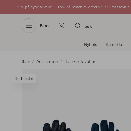
30%
på dyreste vare*
+ 15%
på resten av ordern.* Inkl. massevis a
Barn
Søk
Bildesøk
Avdelingsnavigering
Nyheter
Barneklær
Barn
Accessoirer
Hansker & votter
Tilbake