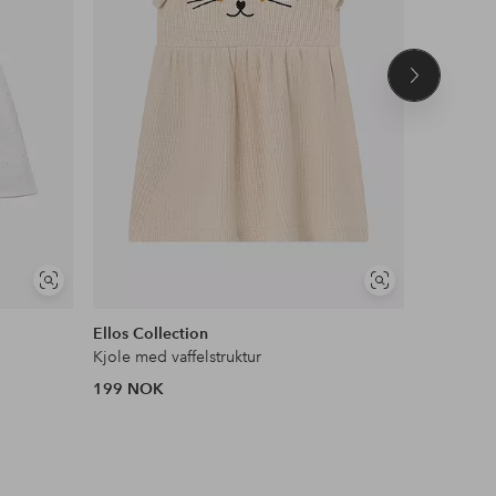
Neste
produkt
Vis
Vis
DEAL
lignende
lignende
Ellos Collection
Ellos Col
Kjole med vaffelstruktur
Sett i bo
199 NOK
248 NOK
Tidl. lavest