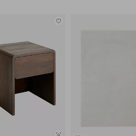
Legg
til
favoritter