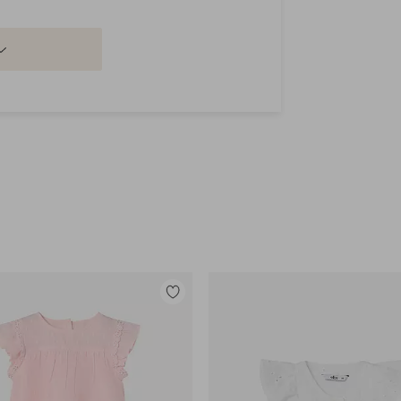
Legg
til
favoritter