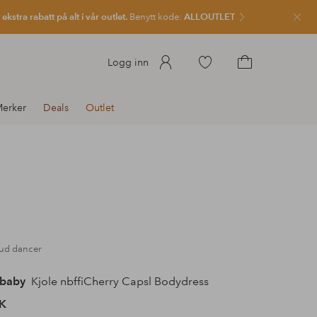
kstra rabatt på alt i vår outlet.
Benytt kode:
ALLOUTLET
Lukk
Gå
Logg inn
til
Gå
favorittmerkede
til
erker
Deals
Outlet
produkter
handlekurven
oud dancer
 baby
Kjole nbffiCherry Capsl Bodydress
K