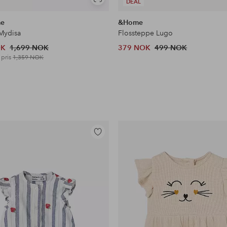
Vis
DEAL
lignende
me
&Home
Mydisa
Flossteppe Lugo
OK
1,699 NOK
379 NOK
499 NOK
 pris
1,359 NOK
Legg
til
favoritter