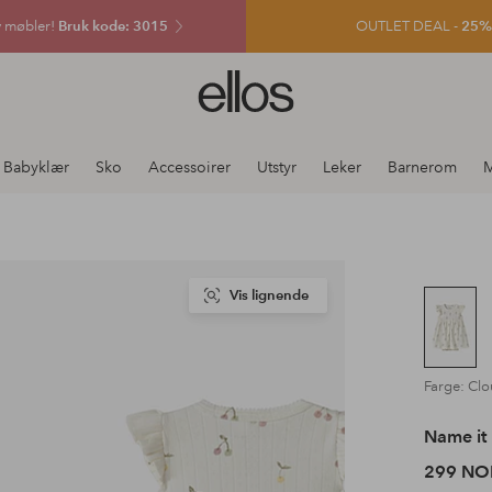
v møbler!
Bruk kode: 3015
OUTLET DEAL -
25% e
Ellos
logo
–
gå
Babyklær
Sko
Accessoirer
Utstyr
Leker
Barnerom
M
til
forsiden
Vis lignende
Farge: Cl
Name it
299 NO