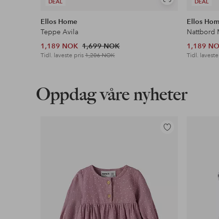
Vis
DEAL
DEAL
lignende
Ellos Home
Ellos Ho
Teppe Avila
Nattbord 
1,189 NOK
1,699 NOK
1,189 N
Tidl. laveste pris
1,206 NOK
Tidl. laveste
Oppdag våre nyheter
Legg
til
favoritter