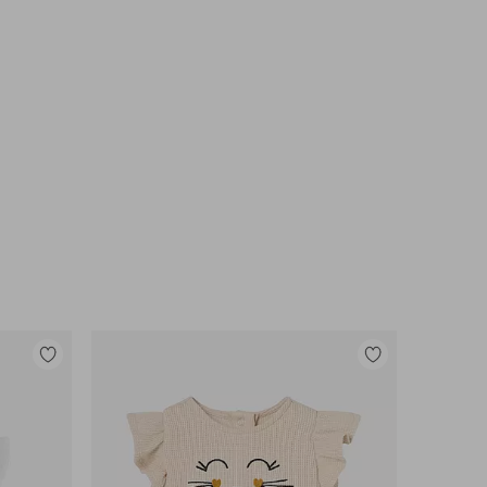
Legg
Legg
til
til
favoritter
favoritter