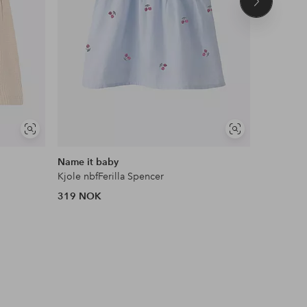
Neste
produkt
OUTLET
Vis
Vis
25% EXT
lignende
lignende
Name it baby
Name it 
Kjole nbfFerilla Spencer
Kjole nbf
319 NOK
153 NOK
Opprinneli