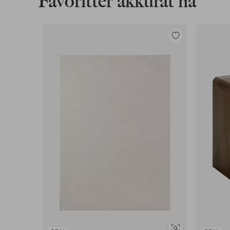
Favoritter akkurat nå
Legg
til
favoritter