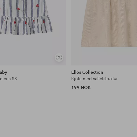
Vis
lignende
baby
Ellos Collection
Jelena SS
Kjole med vaffelstruktur
199 NOK