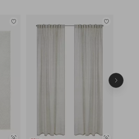
Legg
Legg
til
til
favoritter
favoritter
Neste
produkt