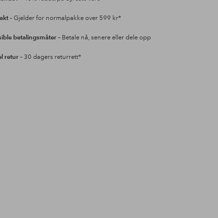
rakt
– Gjelder for normalpakke over 599 kr*
sible betalingsmåter
– Betale nå, senere eller dele opp
l retur
– 30 dagers returrett*