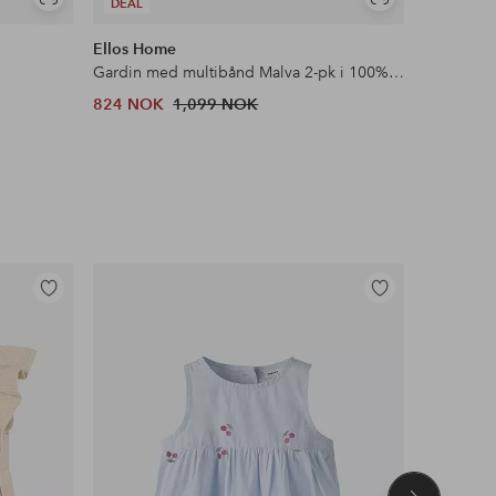
Vis
Vis
DEAL
DEAL
lignende
lignende
Ellos Home
Ellos Ho
Gardin med multibånd Malva 2-pk i 100% lin
Lenestol 
824 NOK
1,099 NOK
1,539 N
Tidl. lavest
Legg
Legg
til
til
favoritter
favoritter