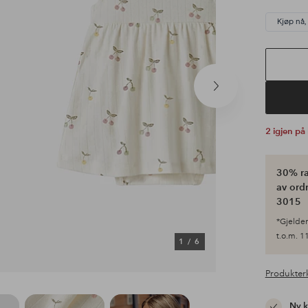
Kjøp nå,
Neste
produkt
2 igjen på
30% ra
av ordr
3015
*Gjelder 
t.o.m. 11
1
/
6
Produkter
Ny 