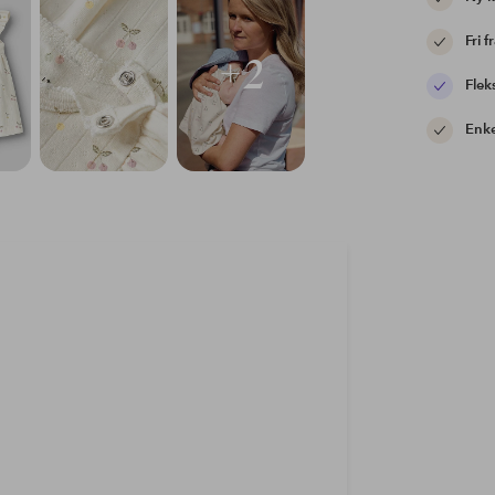
Fri f
+2
Flek
Enke