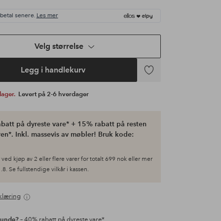
 betal senere.
Les mer
Velg størrelse
Legg i handlekurv
Legg
til
 lager.
Levert på 2-6 hverdager
favoritter
batt på dyreste vare* + 15% rabatt på resten
en*. Inkl. massevis av møbler! Bruk kode:
ved kjøp av 2 eller flere varer for totalt 699 nok eller mer
.8. Se fullstendige vilkår i kassen.
klæring
kunde?
– 40% rabatt på dyreste vare*