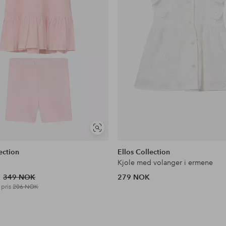
Vis
lignende
ection
Ellos Collection
Kjole med volanger i ermene
349 NOK
279 NOK
 pris
206 NOK