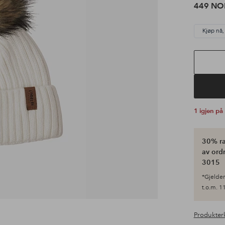
449 NO
Kjøp nå,
1 igjen på
30% ra
av ordr
3015
*Gjelder 
t.o.m. 11
Produkter