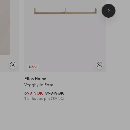
Neste
produkt
Vis
Vis
DEAL
NYHET!
lignende
lignende
Ellos Home
Ellos Col
Vegghylle Rosa
Jeans me
699 NOK
999 NOK
699 NOK
Tidl. laveste pris
759 NOK