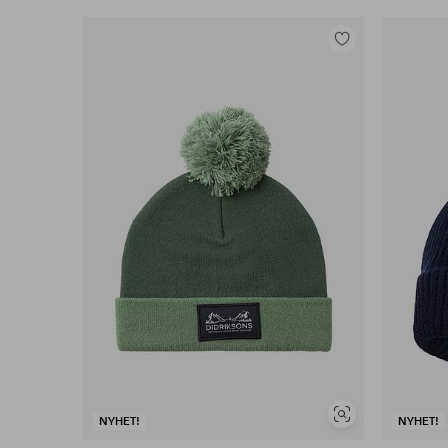
Legg
til
favoritter
Vis
NYHET!
NYHET!
lignende