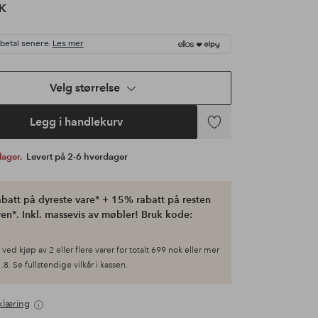
K
 betal senere.
Les mer
Velg størrelse
Legg i handlekurv
Legg
til
 lager.
Levert på 2-6 hverdager
favoritter
batt på dyreste vare* + 15% rabatt på resten
en*. Inkl. massevis av møbler! Bruk kode:
ved kjøp av 2 eller flere varer for totalt 699 nok eller mer
.8. Se fullstendige vilkår i kassen.
klæring