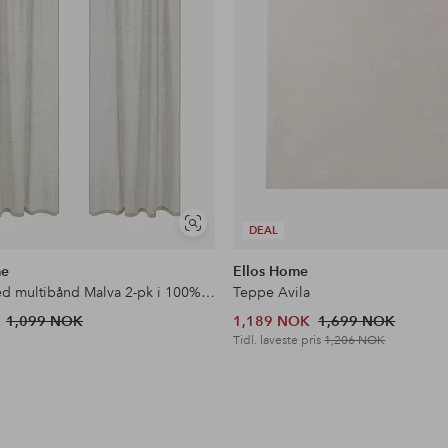
Vis
DEAL
lignende
me
Ellos Home
Gardin med multibånd Malva 2-pk i 100% lin
Teppe Avila
1,099 NOK
1,189 NOK
1,699 NOK
Tidl. laveste pris
1,206 NOK