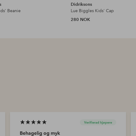
s
Didriksons
ids' Beanie
Lue Biggles Kids' Cap
280 NOK
Verifierad kjøpere
Behagelig og myk