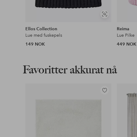
Vis
lignende
Ellos Collection
Reima
Lue med fuskepels
Lue Pilke
149 NOK
449 NOK
Favoritter akkurat nå
Legg
til
favoritter