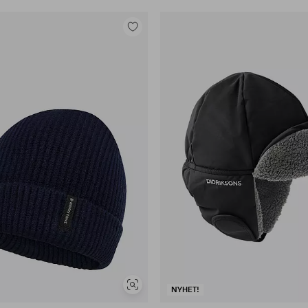
Legg
til
favoritter
Vis
NYHET!
lignende