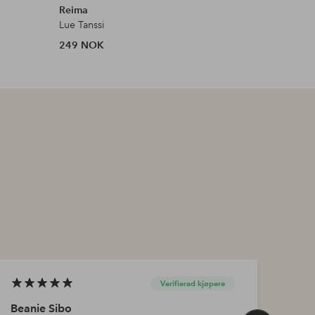
Reima
Reima
Lue Tanssi
Lue Ylos
249 NOK
299 NOK
Verifierad kjøpere
Beanie Sibo
Bean