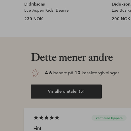
Didriksons
Didrikson
Lue Aspen Kids' Beanie
Lue Buz K
230 NOK
200 NOK
Dette mener andre
4.6
basert på
10
karaktergivninger
Vis alle omtaler (5)
Verifierad kjøpere
Fin!