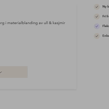
Ny 
Fri f
erg i materialblanding av ull & kasjmir
Flek
Enke