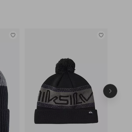
Legg
Legg
til
til
favoritter
favoritter
Neste
produkt