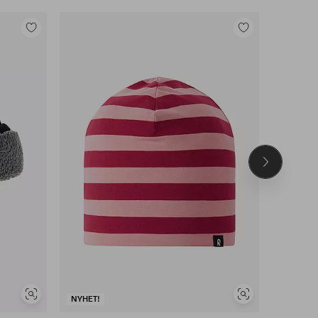
Legg
Legg
til
til
favoritter
favoritter
Neste
produkt
Vis
Vis
NYHET!
NYHET!
lignende
lignende