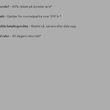
kunde?
– 40% rabatt på dyreste vare*
rakt
– Gjelder for normalpakke over 599 kr*
sible betalingsmåter
– Betale nå, senere eller dele opp
l retur
– 30 dagers returrett*