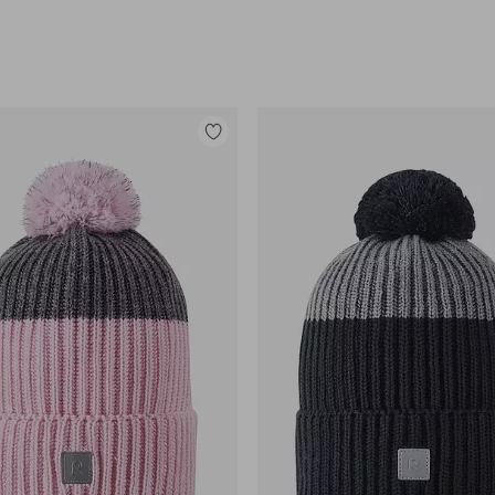
Legg
til
favoritter