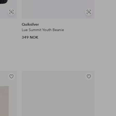
Vis
Vis
lignende
lignende
Quiksilver
Reima
Lue Summit Youth Beanie
Lue Nyks
349 NOK
449 NOK
Legg
Legg
til
til
favoritter
favoritter