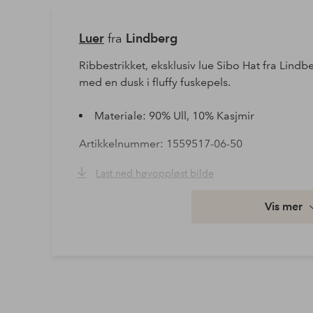
Luer
fra
Lindberg
Ribbestrikket, eksklusiv lue Sibo Hat fra Lindb
med en dusk i fluffy fuskepels.
Materiale: 90% Ull, 10% Kasjmir
Artikkelnummer: 1559517-06-50
Last ned høyoppløst bilde
Vis mer
Fri frakt
Gjelder for normalpakke over 599 kr
Les mer