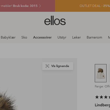
v møbler!
Bruk kode: 3015
OUTLET DEAL -
25% e
Ellos
logo
–
gå
Babyklær
Sko
Accessoirer
Utstyr
Leker
Barnerom
M
til
forsiden
Vis lignende
Farge: Off
Lindber