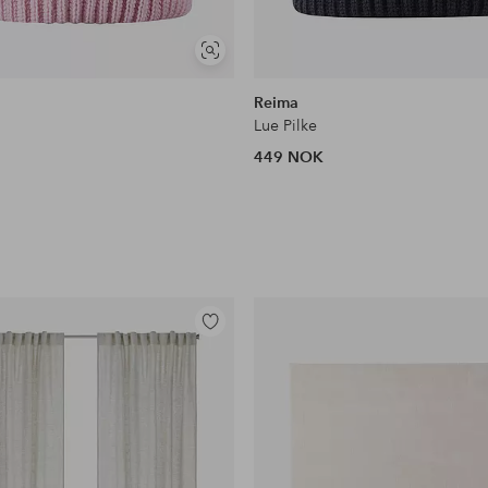
Vis
lignende
Reima
Lue Pilke
449 NOK
Legg
til
favoritter