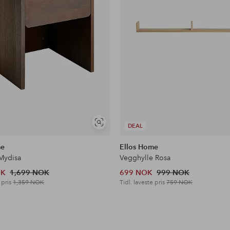
Vis
DEAL
lignende
me
Ellos Home
Mydisa
Vegghylle Rosa
OK
1,699 NOK
699 NOK
999 NOK
 pris
1,359 NOK
Tidl. laveste pris
759 NOK