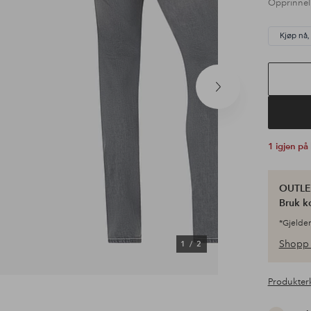
Opprinnel
Kjøp nå,
Neste
produkt
1 igjen på
OUTLET
Bruk k
*Gjelder
Shopp 
1
/
2
Produkter