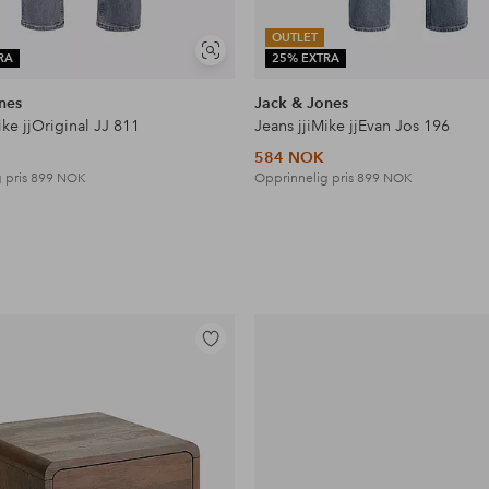
OUTLET
Vis
RA
25% EXTRA
lignende
nes
Jack & Jones
ike jjOriginal JJ 811
Jeans jjiMike jjEvan Jos 196
584 NOK
 pris
899 NOK
Opprinnelig pris
899 NOK
Legg
til
favoritter