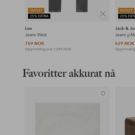
OUTLET
OUTLET
Vis
25% EXTRA
25% EXT
lignende
Lee
Jack & Jo
Jeans West
Jeans jjiM
769 NOK
629 NOK
Opprinnelig pris
1,099 NOK
Opprinnelig
Favoritter akkurat nå
Legg
til
favoritter