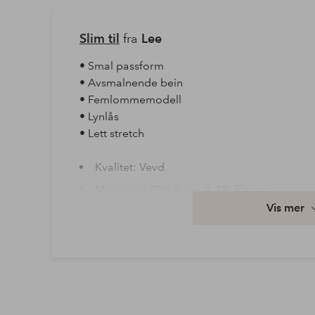
Slim til
fra
Lee
• Smal passform
• Avsmalnende bein
• Femlommemodell
• Lynlås
• Lett stretch
Kvalitet: Vevd
Materiale: 99% Bomull, 1% Elastan
Vis mer
Vaske: Maskinvask 30°
Artikkelnummer: 2078586-01-032
Last ned høyoppløst bilde
Fri frakt