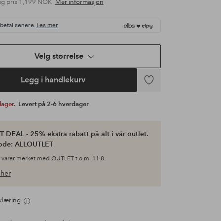
ig pris
1,199 NOK
Mer informasjon
 betal senere.
Les mer
Velg størrelse
Legg i handlekurv
Legg
til
 lager.
Levert på 2-6 hverdager
favoritter
 DEAL - 25% ekstra rabatt på alt i vår outlet.
ode: ALLOUTLET
 varer merket med OUTLET t.o.m. 11.8.
her
klæring