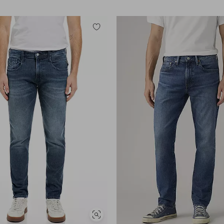
Legg
til
favoritter
Vis