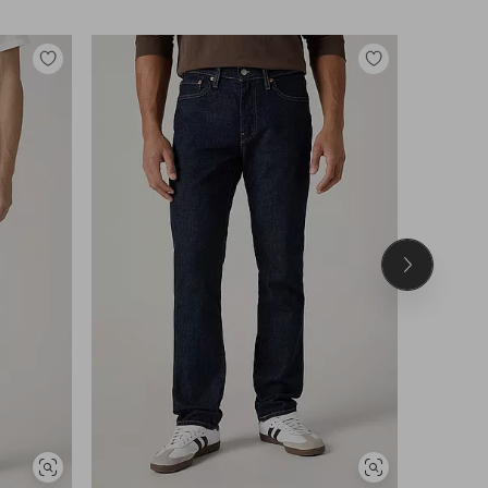
Legg
Legg
til
til
favoritter
favoritter
Neste
produkt
Vis
Vis