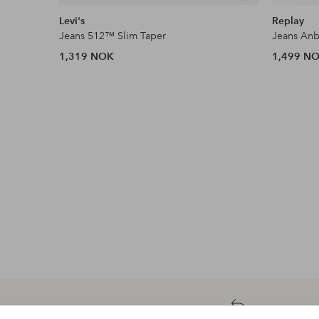
lignende
Levi's
Replay
Jeans 512™ Slim Taper
Jeans Anb
1,319 NOK
1,499 N