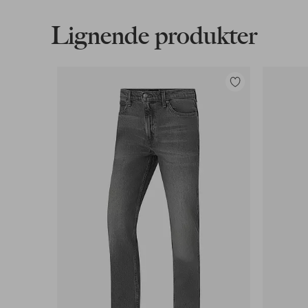
Gjelder for normalpakke over 599 kr
Lignende produkter
Les mer
Legg
til
Faktura & Konto
favoritter
Våre mest fordelaktige betalingsmåter
Les mer