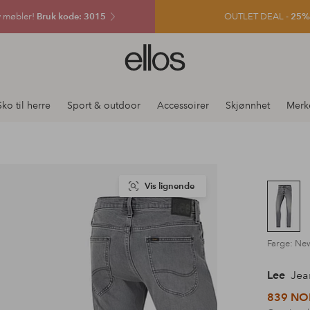
v møbler!
Bruk kode: 3015
OUTLET DEAL -
25% e
Ellos
logo
–
gå
Sko til herre
Sport & outdoor
Accessoirer
Skjønnhet
Merk
til
forsiden
Vis lignende
Farge: Ne
Lee
Jea
839 NO