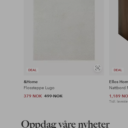
Vis
DEAL
DEAL
lignende
&Home
Ellos Ho
Flossteppe Lugo
Nattbord 
379 NOK
499 NOK
1,189 N
Tidl. laveste
Oppdag våre nyheter