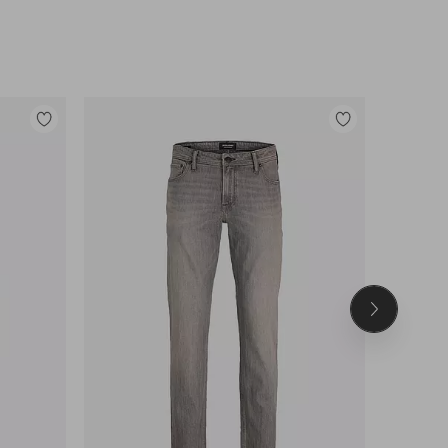
Legg
Legg
til
til
favoritter
favoritter
Neste
produkt