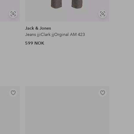
Vis
Vis
lignende
lignende
Jack & Jones
Jack & Jo
Jeans jjiClark jjOrginal AM 423
Jeans jjiC
599 NOK
599 NOK
Legg
Legg
til
til
favoritter
favoritter