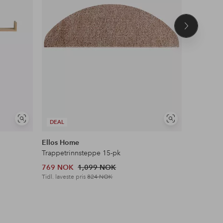
Neste
produkt
Vis
Vis
DEAL
DEAL
lignende
lignende
Ellos Home
Ellos Ho
Trappetrinnsteppe 15-pk
769 NOK
1,099 NOK
824 NOK
Tidl. laveste pris
824 NOK