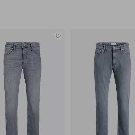
Legg
til
favoritter