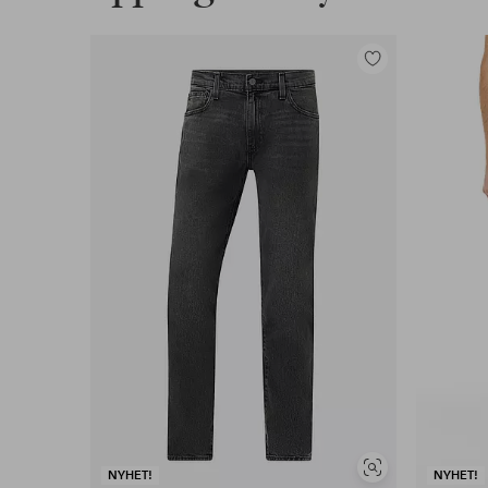
Legg
til
favoritter
Vis
NYHET!
NYHET!