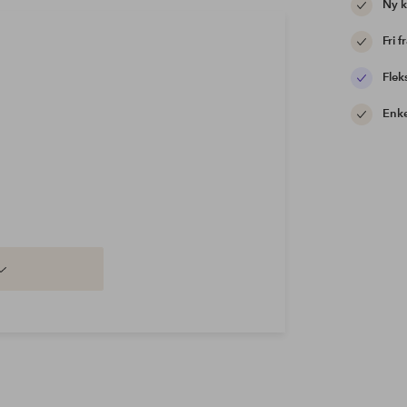
Ny 
Fri f
Flek
Enke