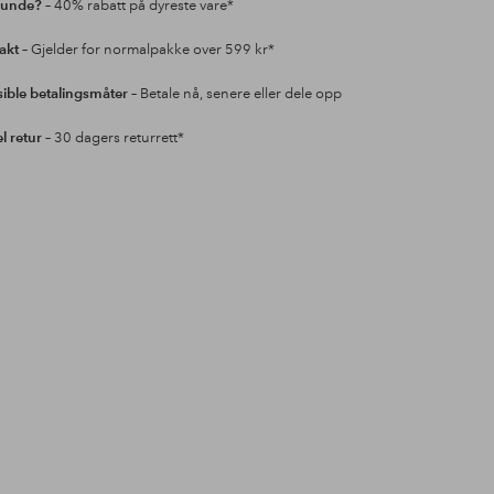
kunde?
– 40% rabatt på dyreste vare*
rakt
– Gjelder for normalpakke over 599 kr*
sible betalingsmåter
– Betale nå, senere eller dele opp
l retur
– 30 dagers returrett*