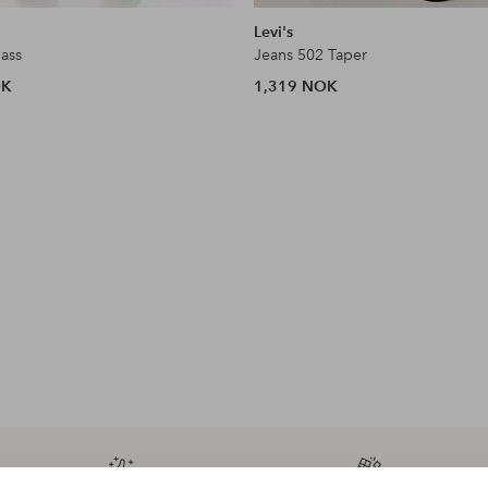
lignende
Levi's
ass
Jeans 502 Taper
OK
1,319 NOK