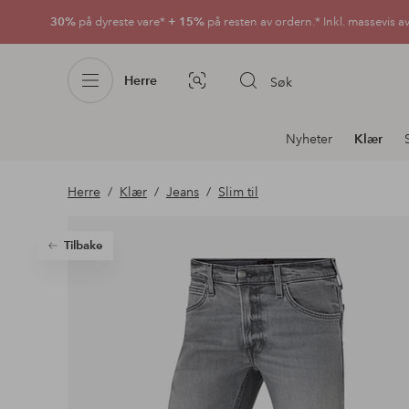
30%
på dyreste vare*
+ 15%
på resten av ordern.* Inkl. massevis a
Herre
Søk
Bildesøk
Avdelingsnavigering
Nyheter
Klær
Herre
Klær
Jeans
Slim til
Tilbake