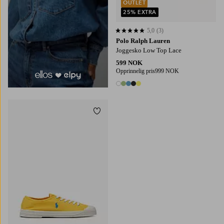
OUTLET
25% EXTRA
5,0
(3)
5,0 basert på 3 karaktergivninger
Polo Ralph Lauren
Joggesko Low Top Lace
599 NOK
Opprinnelig pris
999 NOK
5 farger
Legg til favoritter