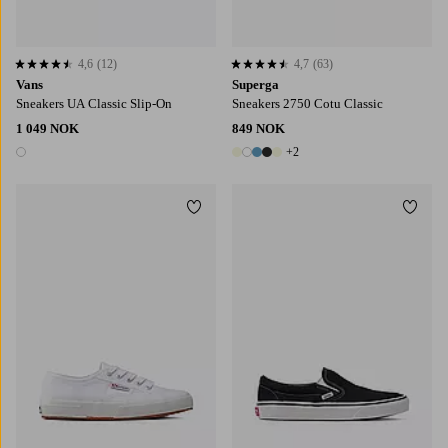
4,6
(12)
4,7
(63)
4,6 basert på 12 karaktergivninger
4,7 basert på 63 karaktergivninger
Vans
Superga
Sneakers UA Classic Slip-On
Sneakers 2750 Cotu Classic
1 049 NOK
849 NOK
+2
1 farge
7 farger
Legg til favoritter
Legg t