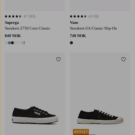
4,7
(63)
4,3
(6)
4,7 basert på 63 karaktergivninger
4,3 basert på 6 karaktergivninger
Superga
Vans
Sneakers 2750 Cotu Classic
Sneakers UA Classic Slip-On
849 NOK
749 NOK
+2
7 farger
1 farge
Legg til favoritter
Legg t
OUTLET