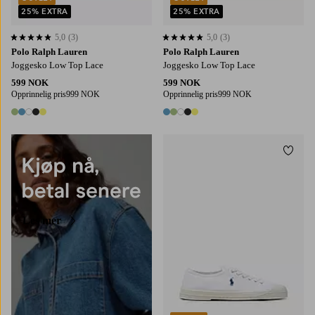
25% EXTRA
25% EXTRA
5,0
(3)
5,0
(3)
5,0 basert på 3 karaktergivninger
5,0 basert på 3 karaktergivninger
Polo Ralph Lauren
Polo Ralph Lauren
Joggesko Low Top Lace
Joggesko Low Top Lace
599 NOK
599 NOK
Opprinnelig pris
999 NOK
Opprinnelig pris
999 NOK
5 farger
5 farger
Legg t
Les mer