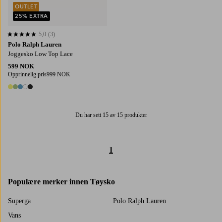
OUTLET
25% EXTRA
5,0
(3)
5,0 basert på 3 karaktergivninger
Polo Ralph Lauren
Joggesko Low Top Lace
599 NOK
Opprinnelig pris
999 NOK
5 farger
Du har sett 15 av 15 produkter
1
Populære merker innen Tøysko
Superga
Polo Ralph Lauren
Vans