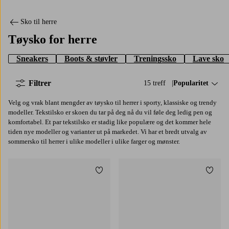
Sko til herre
Tøysko for herre
Sneakers
Boots & støvler
Treningssko
Lave sko
Filtrer
15 treff
Sorter på:
Popularitet
Velg og vrak blant mengder av tøysko til herrer i sporty, klassiske og trendy
modeller. Tekstilsko er skoen du tar på deg nå du vil føle deg ledig pen og
komfortabel. Et par tekstilsko er stadig like populære og det kommer hele
tiden nye modeller og varianter ut på markedet. Vi har et bredt utvalg av
sommersko til herrer i ulike modeller i ulike farger og mønster.
Legg til favoritter
Legg t