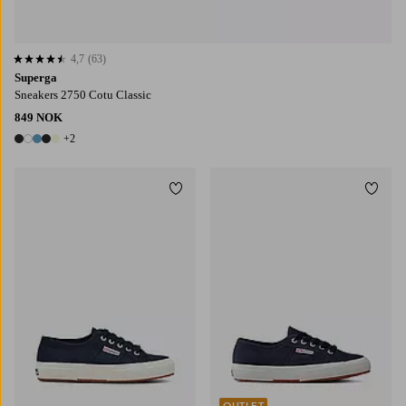
4,7
(63)
4,7 basert på 63 karaktergivninger
Superga
Sneakers 2750 Cotu Classic
849 NOK
+2
7 farger
Legg til favoritter
Legg t
OUTLET