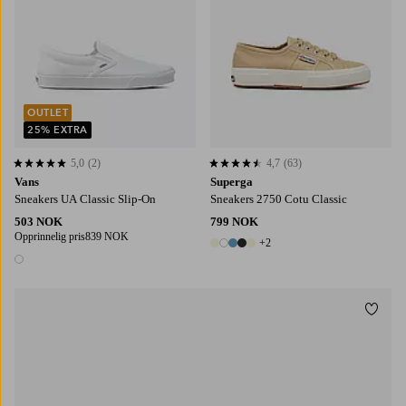
OUTLET
25% EXTRA
5,0
(2)
4,7
(63)
5,0 basert på 2 karaktergivninger
4,7 basert på 63 karaktergivninger
Vans
Superga
Sneakers UA Classic Slip-On
Sneakers 2750 Cotu Classic
503 NOK
799 NOK
Opprinnelig pris
839 NOK
+2
7 farger
1 farge
Legg t