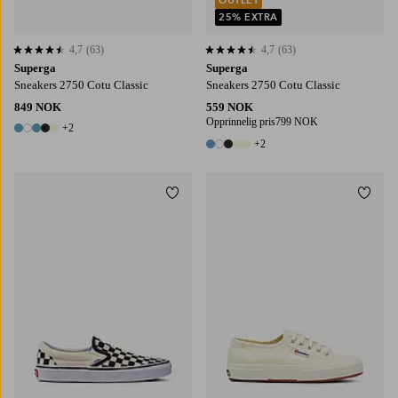
25% EXTRA
4,7
(63)
4,7
(63)
4,7 basert på 63 karaktergivninger
4,7 basert på 63 karaktergivninger
Superga
Superga
Sneakers 2750 Cotu Classic
Sneakers 2750 Cotu Classic
849 NOK
559 NOK
Opprinnelig pris
799 NOK
+2
7 farger
+2
7 farger
Legg til favoritter
Legg t