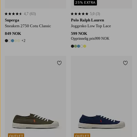
25% EXTRA
4,7
(63)
5,0
(3)
4,7 basert på 63 karaktergivninger
5,0 basert på 3 karaktergivninger
Superga
Polo Ralph Lauren
Sneakers 2750 Cotu Classic
Joggesko Low Top Lace
849 NOK
599 NOK
Opprinnelig pris
999 NOK
+2
7 farger
5 farger
Legg til favoritter
Legg t
OUTLET
OUTLET