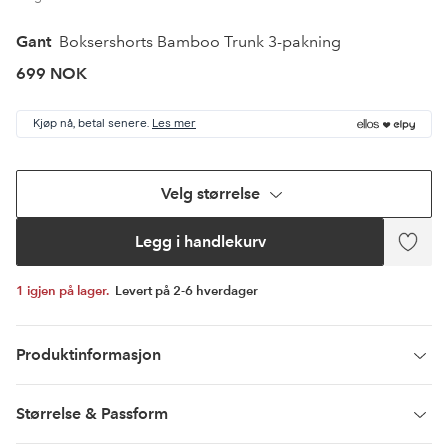
Gant
Boksershorts Bamboo Trunk 3-pakning
699 NOK
Kjøp nå, betal senere.
Les mer
Velg størrelse
Legg i handlekurv
Legg
til
favori
1 igjen på lager.
Levert på 2-6 hverdager
Produktinformasjon
Størrelse & Passform