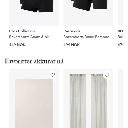
Ellos Collection
Resteröds
BOSS
Boxershorts Adam 6-pk
Boxershorts Boxer Bamboo 3-pk Long Leg
449 NOK
499 NOK
479 
Favoritter akkurat nå
Legg
Legg
til
til
favoritter
favoritter