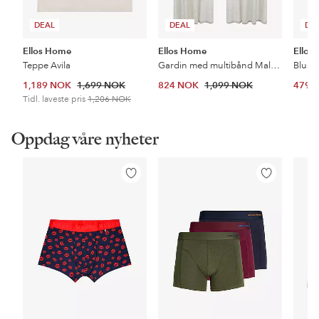
DEAL
DEAL
DE
Ellos Home
Ellos Home
Ellos 
Teppe Avila
Gardin med multibånd Malva 2-pk i 100% lin
Bluse
1,189 NOK
1,699 NOK
824 NOK
1,099 NOK
479 
Tidl. laveste pris
1,206 NOK
Oppdag våre nyheter
Legg
Legg
til
til
favoritter
favoritter