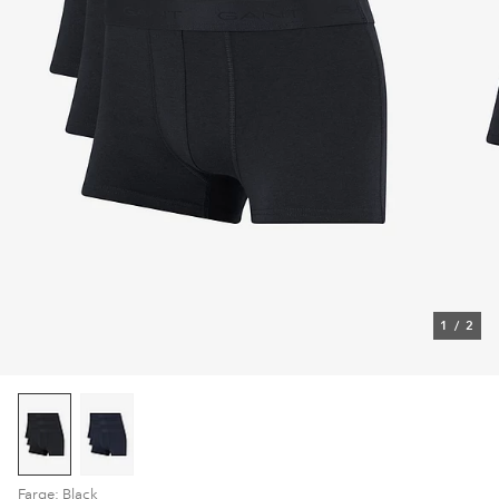
1
/
2
Farge: Black