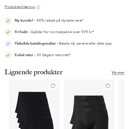
Produkterklæring
Ny kunde?
– 40% rabatt på dyreste vare*
Fri frakt
– Gjelder for normalpakke over 599 kr*
Fleksible betalingsmåter
– Betale nå, senere eller dele opp
Enkel retur
– 30 dagers returrett*
Lignende produkter
Vis mer
Legg
Legg
til
til
favoritter
favoritter