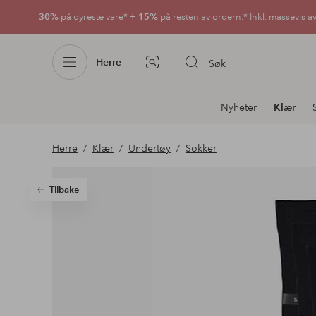
30%
på dyreste vare*
+ 15%
på resten av ordern.* Inkl. massevis a
Herre
Søk
Bildesøk
Avdelingsnavigering
Nyheter
Klær
Herre
Klær
Undertøy
Sokker
Tilbake