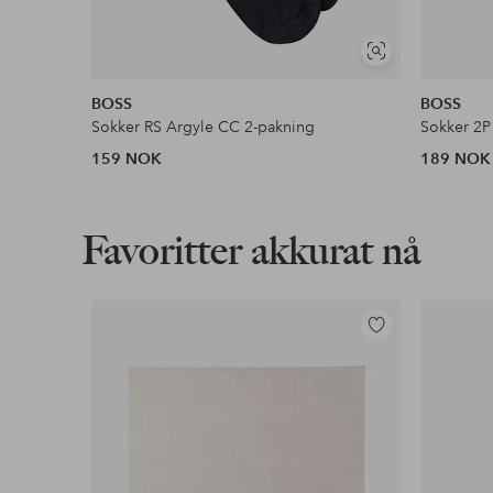
Vis
lignende
BOSS
BOSS
Sokker RS Argyle CC 2-pakning
Sokker 2
159 NOK
189 NOK
Favoritter akkurat nå
Legg
til
favoritter