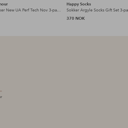
mour
Happy Socks
Sportssokker New UA Perf Tech Nov 3-pakning
Sokker Argyle Socks Gift Set 3-p
370 NOK
or