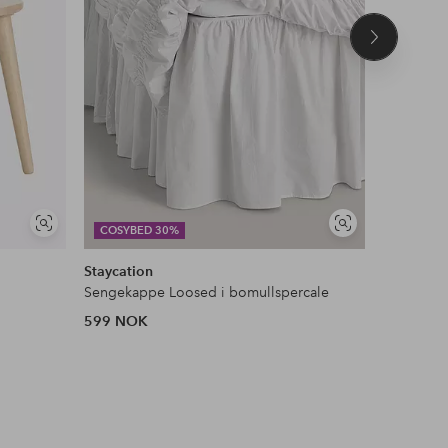
Neste
produkt
Vis
Vis
COSYBED 30%
DEAL
lignende
lignende
Staycation
&Home
Sengekappe Loosed i bomullspercale
Flosstep
599 NOK
379 NOK