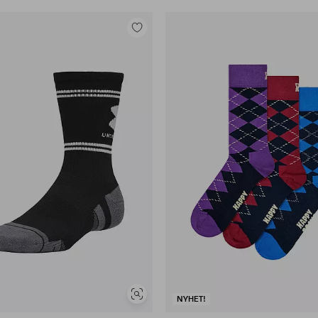
Legg
til
favoritter
Vis
NYHET!
lignende