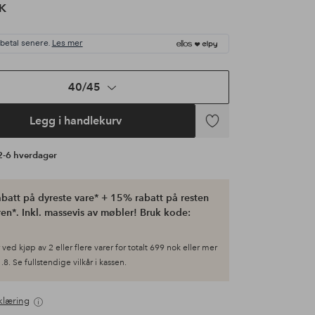
K
 betal senere.
Les mer
40/45
Legg i handlekurv
Legg
til
 2-6 hverdager
favoritter
batt på dyreste vare* + 15% rabatt på resten
en*. Inkl. massevis av møbler! Bruk kode:
ved kjøp av 2 eller flere varer for totalt 699 nok eller mer
.8. Se fullstendige vilkår i kassen.
klæring