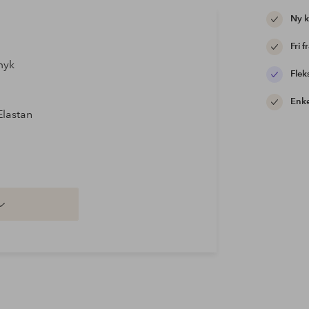
Ny 
Fri f
myk
Flek
Enke
Elastan