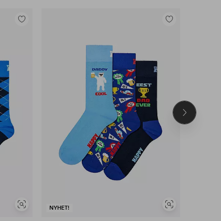
Legg
Legg
til
til
favoritter
favoritter
Neste
produkt
Vis
Vis
NYHET!
NYHET!
lignende
lignende