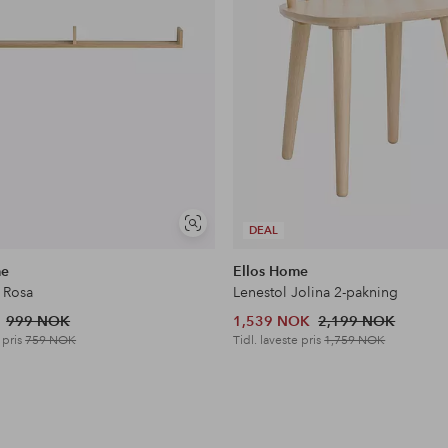
Vis
DEAL
lignende
me
Ellos Home
 Rosa
Lenestol Jolina 2-pakning
999 NOK
1,539 NOK
2,199 NOK
 pris
759 NOK
Tidl. laveste pris
1,759 NOK