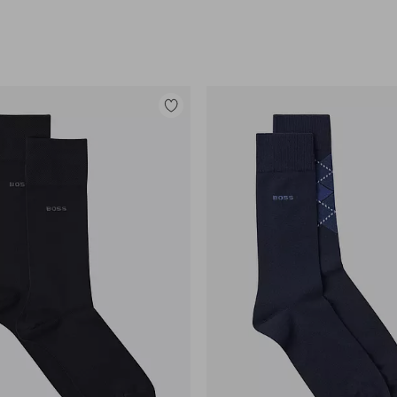
Legg
til
favoritter