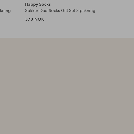
Happy Socks
Happy So
akning
Sokker Dad Socks Gift Set 3-pakning
370 NOK
370 NOK