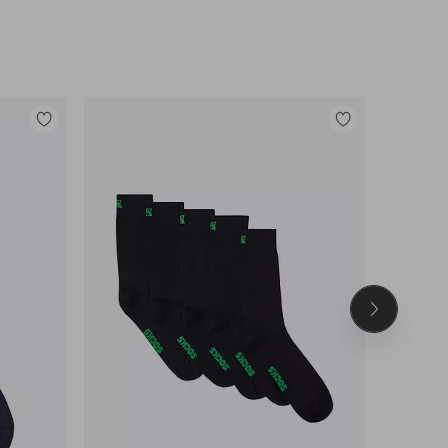
Legg
Legg
til
til
favoritter
favoritter
Neste
produkt