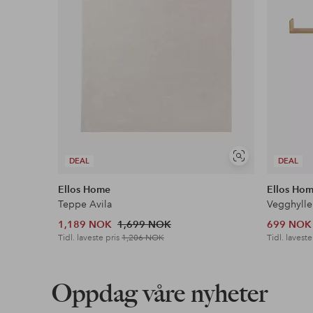
Vis
DEAL
DEAL
lignende
Ellos Home
Ellos Ho
Teppe Avila
Vegghylle
1,189 NOK
1,699 NOK
699 NOK
Tidl. laveste pris
1,206 NOK
Tidl. laveste
Oppdag våre nyheter