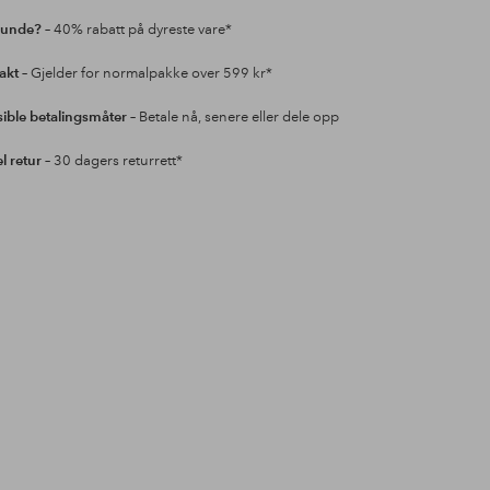
kunde?
– 40% rabatt på dyreste vare*
rakt
– Gjelder for normalpakke over 599 kr*
sible betalingsmåter
– Betale nå, senere eller dele opp
l retur
– 30 dagers returrett*