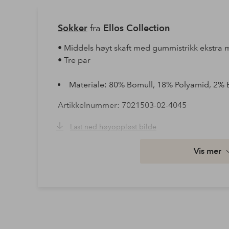
Sokker
fra
Ellos Collection
• Middels høyt skaft med gummistrikk ekstra 
• Tre par
Materiale: 80% Bomull, 18% Polyamid, 2% 
Artikkelnummer: 7021503-02-4045
Last ned høyoppløst bilde
Vis mer
Fri frakt
Gjelder for normalpakke over 599 kr
Les mer