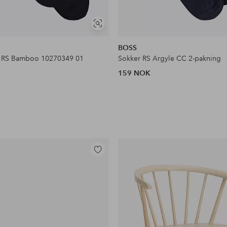
Vis
lignende
BOSS
P RS Bamboo 10270349 01
Sokker RS Argyle CC 2-pakning
159 NOK
Legg
til
favoritter