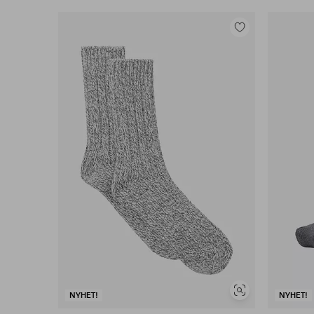
Legg
til
favoritter
Vis
NYHET!
NYHET!
lignende