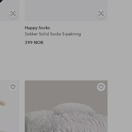
Vis
Vis
lignende
lignende
Happy Socks
Ellos Col
Sokker Solid Socks 5-pakning
Sokker i 
399 NOK
169 NOK
Legg
Legg
til
til
favoritter
favoritter