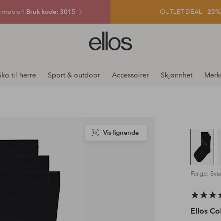
v møbler!
Bruk kode: 3015
OUTLET DEAL -
25% e
Ellos
logo
–
gå
Sko til herre
Sport & outdoor
Accessoirer
Skjønnhet
Merk
til
forsiden
Vis lignende
Farge: Sva
Ellos Co