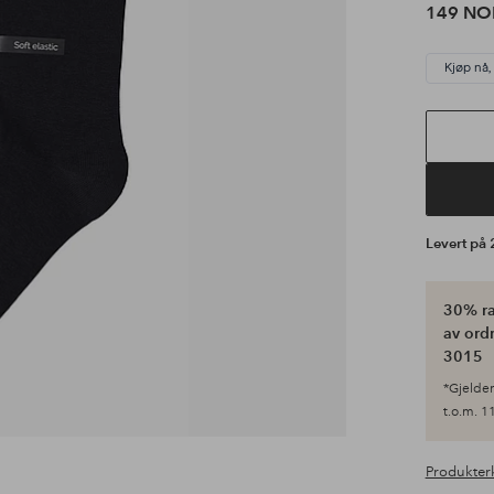
149 NO
Kjøp nå,
Levert på
30% ra
av ordr
3015
*Gjelder 
t.o.m. 11
Produkter