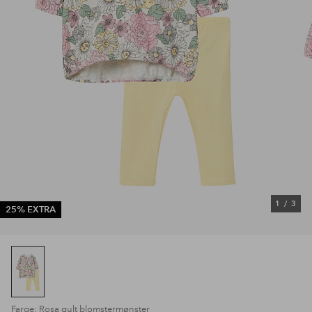
1
/
3
25% EXTRA
Farge: Rosa gult blomstermønster