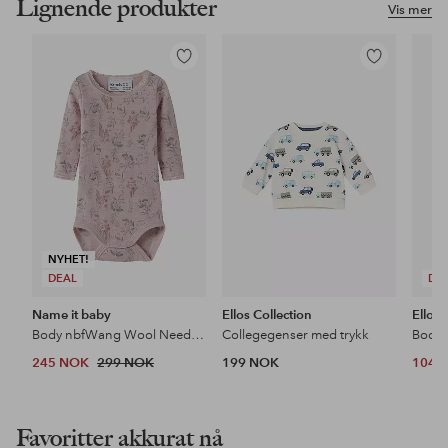
Lignende produkter
Vis mer
Legg
Legg
til
til
favoritter
favoritter
NYHET!
DEAL
DE
Name it baby
Ellos Collection
Ellos 
Body nbfWang Wool Needle LS
Collegegenser med trykk
Bodys
245 NOK
299 NOK
199 NOK
104 
Favoritter akkurat nå