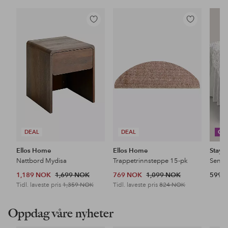
Legg
Legg
til
til
favoritter
favoritter
DEAL
DEAL
CO
Ellos Home
Ellos Home
Stayc
Nattbord Mydisa
Trappetrinnsteppe 15-pk
1,189 NOK
1,699 NOK
769 NOK
1,099 NOK
599 
Tidl. laveste pris
1,359 NOK
Tidl. laveste pris
824 NOK
Oppdag våre nyheter