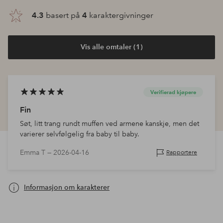
4.3
basert på
4
karaktergivninger
Vis alle omtaler (1)
Verifierad kjøpere
Fin
Søt, litt trang rundt muffen ved armene kanskje, men det
varierer selvfølgelig fra baby til baby.
Emma T —
2026-04-16
Rapportere
Informasjon om karakterer