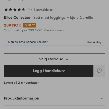
4
1 anmeldelse
Ellos Collection
Sett med leggings + kjole Camille
209 NOK
OUTLET
Opprinnelig pris
299 NOK
Mer informasjon
Kjøp nå, betal senere.
Les mer
Velg størrelse
Legg i handlekurv
Legg
til
Levert på 2-6 hverdager
favoritte
Produktinformasjon