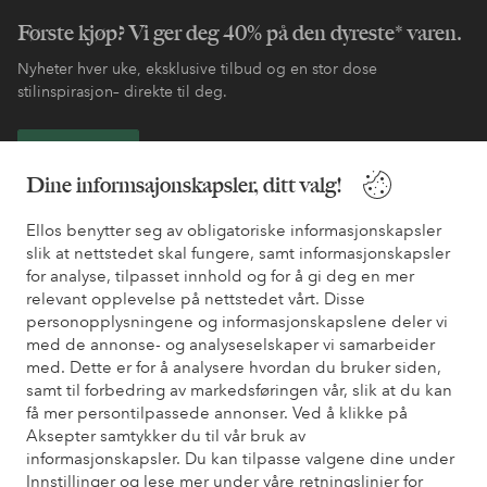
Første kjøp? Vi ger deg 40% på den dyreste* varen.
Nyheter hver uke, eksklusive tilbud og en stor dose
stilinspirasjon– direkte til deg.
Bli kunde
Dine informsajonskapsler, ditt valg!
* Se tilbudsvilkår ved registrering
Ellos benytter seg av obligatoriske informasjonskapsler
slik at nettstedet skal fungere, samt informasjonskapsler
for analyse, tilpasset innhold og for å gi deg en mer
Trenger du hjelp?
relevant opplevelse på nettstedet vårt. Disse
personopplysningene og informasjonskapslene deler vi
Du finner svar på de vanligste spørsmålene i vår FAQ. Du finner
med de annonse- og analyseselskaper vi samarbeider
også informasjon om hvordan du kan kontakte oss.
med. Dette er for å analysere hvordan du bruker siden,
samt til forbedring av markedsføringen vår, slik at du kan
Kundeservice
Bestilling
Betalingsmåte
Lev
få mer persontilpassede annonser. Ved å klikke på
Aksepter samtykker du til vår bruk av
informasjonskapsler. Du kan tilpasse valgene dine under
Innstillinger og lese mer under våre retningslinjer for