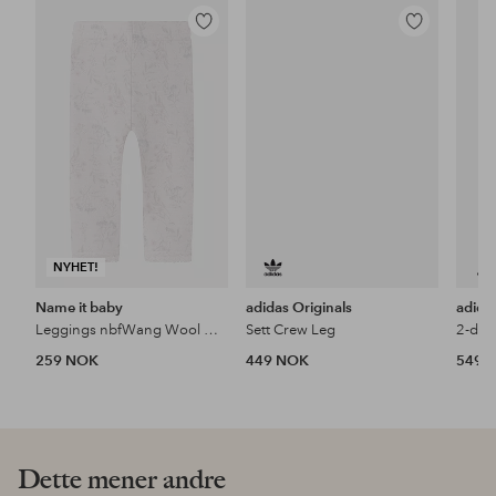
Legg
Legg
til
til
favoritter
favoritter
NYHET!
Name it baby
adidas Originals
adida
Leggings nbfWang Wool Needle Legging
Sett Crew Leg
2-delt
259 NOK
449 NOK
549 
Dette mener andre