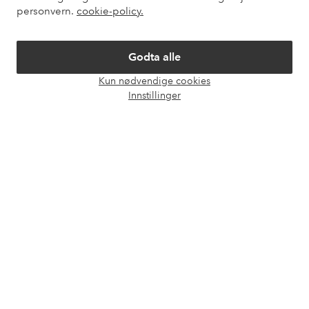
Mine sider
personvern.
cookie-policy.
Om Ellos
Godta alle
Våre tjenester
Kun nødvendige cookies
Åpne
Innstillinger
chat-
Vilkår
boks
Venner
Sikre betalinger - Betal direkte eller del opp
Vil du vite mer om
våre betalingsalternativer
?
elpy
elpy