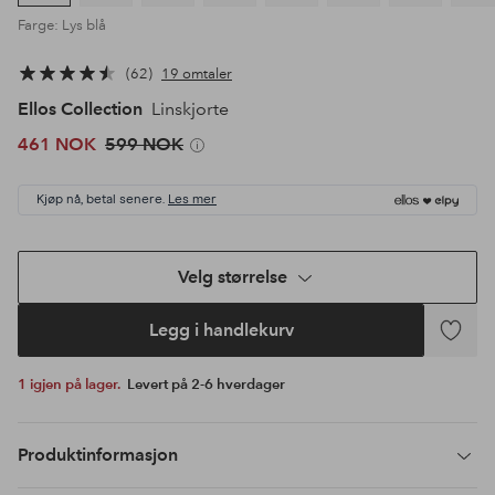
Farge: Lys blå
62
19 omtaler
Ellos Collection
Linskjorte
461 NOK
599 NOK
Kjøp nå, betal senere.
Les mer
Velg størrelse
Legg i handlekurv
Legg
til
1 igjen på lager.
Levert på 2-6 hverdager
favoritte
Produktinformasjon