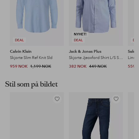
NYHET!
DEAL
DEAL
DE
Calvin Klein
Jack & Jones Plus
Selec
Skjorte Slim Ref Knit Sld
Skjorte Jjeoxford Shirt L/S S21pls
959 NOK
1,199 NOK
382 NOK
449 NOK
559 
Stil som på bildet
Legg
Legg
til
til
favoritter
favoritter