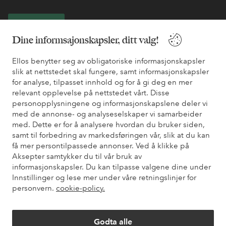
Bli kunde
Dine informsajonskapsler, ditt valg!
* Se tilbudsvilkår ved registrering
Ellos benytter seg av obligatoriske informasjonskapsler
slik at nettstedet skal fungere, samt informasjonskapsler
for analyse, tilpasset innhold og for å gi deg en mer
Trenger du hjelp?
relevant opplevelse på nettstedet vårt. Disse
Du finner svar på de vanligste spørsmålene i vår FAQ. Du finner
personopplysningene og informasjonskapslene deler vi
også informasjon om hvordan du kan kontakte oss.
med de annonse- og analyseselskaper vi samarbeider
med. Dette er for å analysere hvordan du bruker siden,
samt til forbedring av markedsføringen vår, slik at du kan
Kundeservice
Bestilling
Betalingsmåte
Lev
få mer persontilpassede annonser. Ved å klikke på
Aksepter samtykker du til vår bruk av
informasjonskapsler. Du kan tilpasse valgene dine under
Innstillinger og lese mer under våre retningslinjer for
Mine sider
personvern.
cookie-policy.
Om Ellos
Godta alle