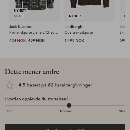
NYHET!
DEAL
NYHET!
NY
Jack & Jones
Lindbergh
Lindb
Flanellskjorte Jjefield Check Shirt Ls Sn
Overtreksskjorte
424 NOK
499 NOK
1,499 NOK
599 
Dette mener andre
4.5
basert på
62
karaktergivninger
Hvordan opplevde du størrelsen?
Liten
Normal
Stor