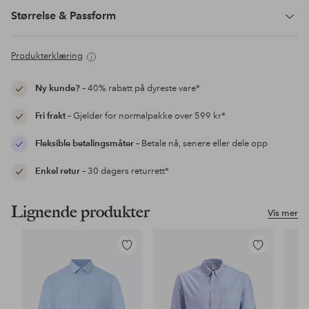
Størrelse & Passform
Produkterklæring
Ny kunde?
– 40% rabatt på dyreste vare*
Fri frakt
– Gjelder for normalpakke over 599 kr*
Fleksible betalingsmåter
– Betale nå, senere eller dele opp
Enkel retur
– 30 dagers returrett*
Lignende produkter
Vis mer
Legg
Legg
til
til
favoritter
favoritter