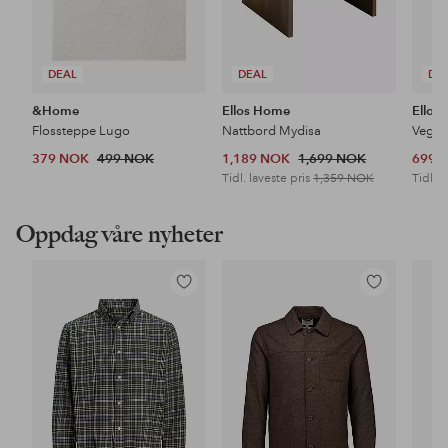
DEAL
DEAL
DE
&Home
Ellos Home
Ellos
Flossteppe Lugo
Nattbord Mydisa
Veggh
379 NOK
499 NOK
1,189 NOK
1,699 NOK
699 
Tidl. laveste pris
1,359 NOK
Tidl. l
Oppdag våre nyheter
Legg
Legg
til
til
favoritter
favoritter