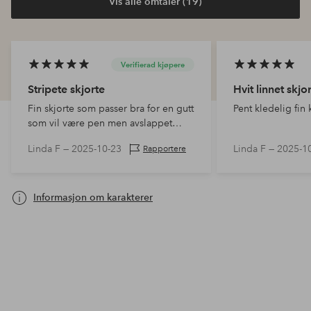
Vis alle omtaler (19)
Verifierad kjøpere
Stripete skjorte
Hvit linnet skjo
Fin skjorte som passer bra for en gutt
Pent kledelig fin k
som vil være pen men avslappet
kledd
Linda F —
2025-10-23
Linda F —
2025-1
Rapportere
Informasjon om karakterer