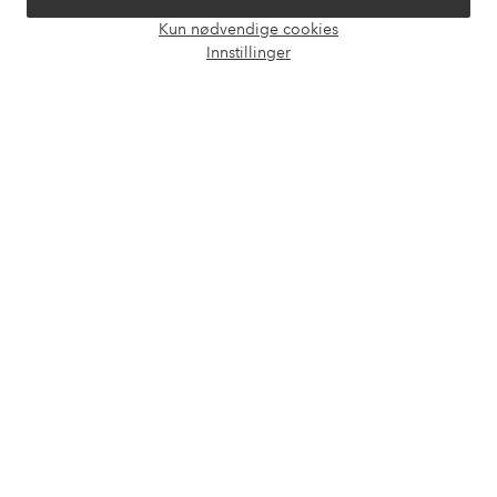
Våre tjenester
Kun nødvendige cookies
Åpne
Innstillinger
chat-
Vilkår
boks
Venner
Sikre betalinger - Betal direkte eller del opp
Vil du vite mer om
våre betalingsalternativer
?
elpy
elpy
Norge - Velg land
Facebook
Instagram
Pinterest
Youtube