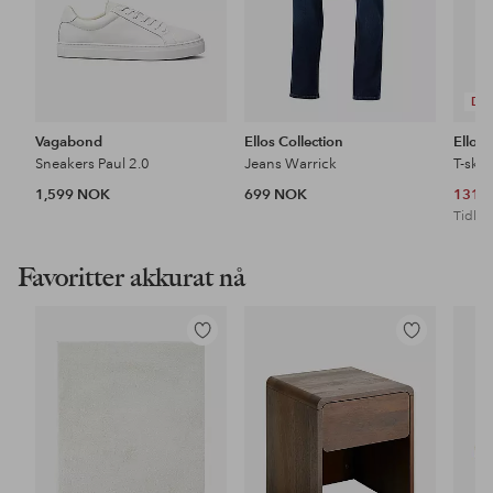
DE
Vagabond
Ellos Collection
Ellos 
Sneakers Paul 2.0
Jeans Warrick
T-skj
1,599 NOK
699 NOK
131 
Tidl. l
Favoritter akkurat nå
Legg
Legg
til
til
favoritter
favoritter