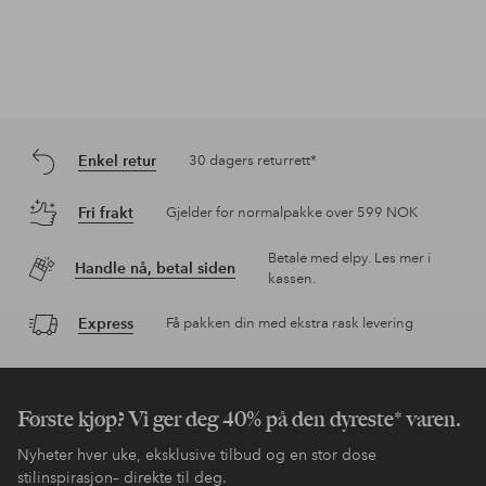
Enkel retur
30 dagers returrett*
Fri frakt
Gjelder for normalpakke over 599 NOK
Betale med elpy. Les mer i
Handle nå, betal siden
kassen.
Express
Få pakken din med ekstra rask levering
Første kjøp? Vi ger deg 40% på den dyreste* varen.
Nyheter hver uke, eksklusive tilbud og en stor dose
stilinspirasjon– direkte til deg.