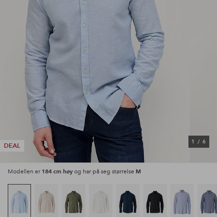
1
/
6
DEAL
184 cm høy
M
Modellen er
og har på seg størrelse