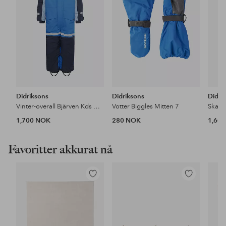
Didriksons
Didriksons
Didri
Vinter-overall Bjärven Kds Cover 4
Votter Biggles Mitten 7
1,700 NOK
280 NOK
1,60
Favoritter akkurat nå
Legg
Legg
til
til
favoritter
favoritter