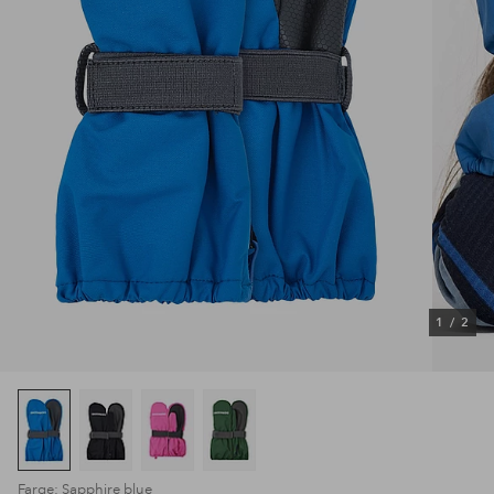
1
/
2
Farge: Sapphire blue