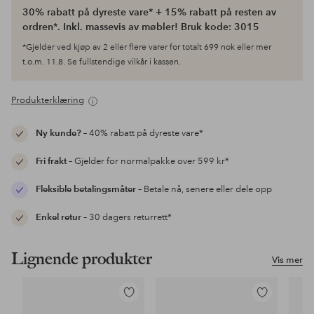
30% rabatt på dyreste vare* + 15% rabatt på resten av
ordren*. Inkl. massevis av møbler! Bruk kode: 3015
*Gjelder ved kjøp av 2 eller flere varer for totalt 699 nok eller mer
t.o.m. 11.8. Se fullstendige vilkår i kassen.
Produkterklæring
Ny kunde?
– 40% rabatt på dyreste vare*
Fri frakt
– Gjelder for normalpakke over 599 kr*
Fleksible betalingsmåter
– Betale nå, senere eller dele opp
Enkel retur
– 30 dagers returrett*
Lignende produkter
Vis mer
Legg
Legg
til
til