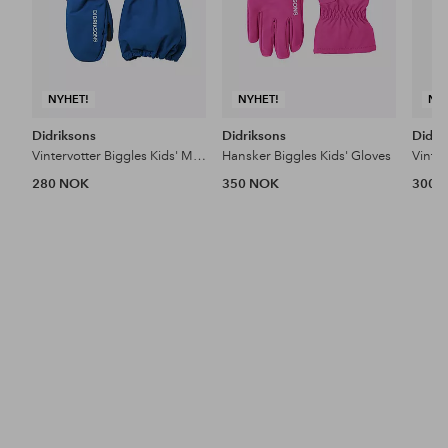
NYHET!
NYHET!
NY
Didriksons
Didriksons
Didri
Vintervotter Biggles Kids' Mittens
Hansker Biggles Kids' Gloves
280 NOK
350 NOK
300 