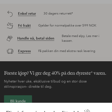
Enkel retur
30 dagers returrett*
Fri frakt
Gjelder for normalpakke over 599 NOK
Betale med elpy. Les mer i
Handle nå, betal siden
kassen.
Express
Få pakken din med ekstra rask levering
Første kjøp? Vi ger deg 40% på den dyreste* varen.
Nyheter hver uke, eksklusive tilbud og en stor dose
stilinspirasjon– direkte til deg.
Bli kunde