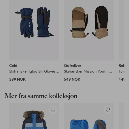
favoritter
favoritter
Cold
Quiksilver
Reim
Skihansker Igloo Ski Gloves JR
Skihansker Mission Youth Mitt
Tomme
399 NOK
549 NOK
449 
Mer fra samme kolleksjon
Legg
Legg
til
til
favoritter
favoritter