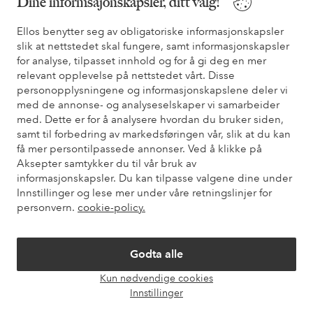
Dine informsajonskapsler, ditt valg!
* Se tilbudsvilkår ved registrering
Ellos benytter seg av obligatoriske informasjonskapsler
slik at nettstedet skal fungere, samt informasjonskapsler
Trenger du hjelp?
for analyse, tilpasset innhold og for å gi deg en mer
relevant opplevelse på nettstedet vårt. Disse
Du finner svar på de vanligste spørsmålene i vår FAQ. Du finner
personopplysningene og informasjonskapslene deler vi
også informasjon om hvordan du kan kontakte oss.
med de annonse- og analyseselskaper vi samarbeider
med. Dette er for å analysere hvordan du bruker siden,
Kundeservice
Bestilling
Betalingsmåte
Lev
samt til forbedring av markedsføringen vår, slik at du kan
få mer persontilpassede annonser. Ved å klikke på
Aksepter samtykker du til vår bruk av
informasjonskapsler. Du kan tilpasse valgene dine under
Mine sider
Innstillinger og lese mer under våre retningslinjer for
personvern.
cookie-policy.
Om Ellos
Godta alle
Våre tjenester
Kun nødvendige cookies
Åpne
Innstillinger
chat-
Vilkår