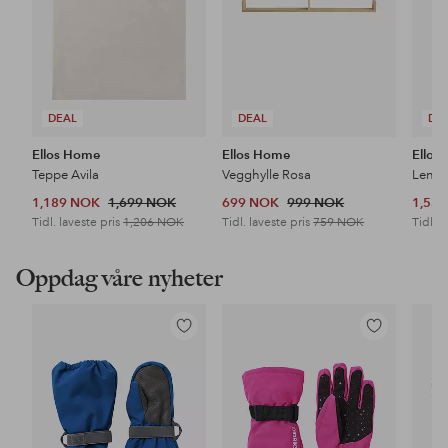
DEAL
DEAL
DE
Ellos Home
Ellos Home
Ellos
Teppe Avila
Vegghylle Rosa
Lenes
1,189 NOK
1,699 NOK
699 NOK
999 NOK
1,53
Tidl. laveste pris
1,206 NOK
Tidl. laveste pris
759 NOK
Tidl. l
Oppdag våre nyheter
Legg
Legg
til
til
favoritter
favoritter