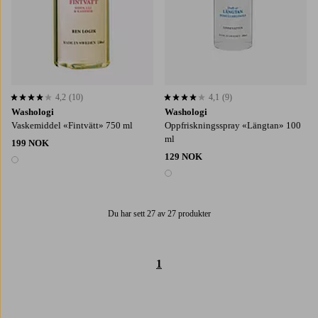
4,2
(10)
4,1
(9)
4,2 basert på 10 karaktergivninger
4,1 basert på 9 karaktergivninger
Washologi
Washologi
Vaskemiddel «Fintvätt» 750 ml
Oppfriskningsspray «Längtan» 100
ml
199 NOK
129 NOK
1 farge
1 farge
Du har sett 27 av 27 produkter
1
Trustpilot