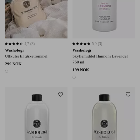
4,7
(3)
5,0
(3)
4,7 basert på 3 karaktergivninger
5,0 basert på 3 karaktergivninger
Washologi
Washologi
Ullkuler til tørketrommel
Skyllemiddel Harmoni Lavendel
750 ml
299 NOK
199 NOK
1 farge
1 farge
Legg til favoritter
Legg t