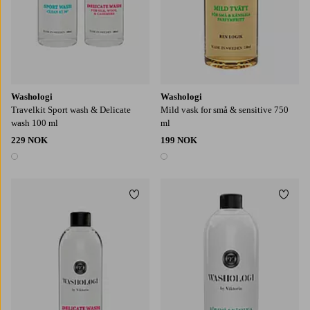
Washologi
Washologi
Travelkit Sport wash & Delicate
Mild vask for små & sensitive 750
wash 100 ml
ml
229 NOK
199 NOK
1 farge
1 farge
Legg til favoritter
Legg t