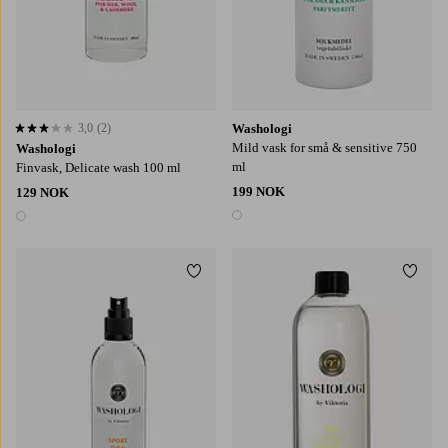
3,0
(2)
Washologi
3,0 basert på 2 karaktergivninger
Mild vask for små & sensitive 750
Washologi
ml
Finvask, Delicate wash 100 ml
199 NOK
129 NOK
1 farge
1 farge
Legg til favoritter
Legg t