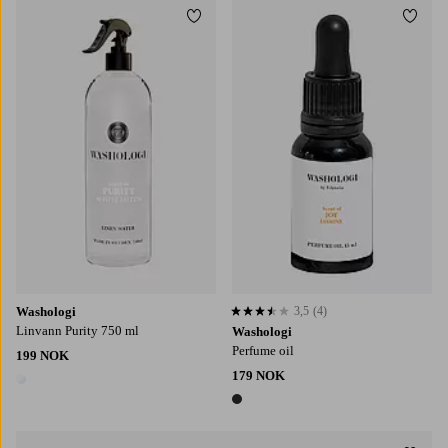
Legg til favoritter
Legg t
Washologi
3,5
(4)
3,5 basert på 4 karaktergivninger
Linvann Purity 750 ml
Washologi
Perfume oil
199 NOK
179 NOK
1 farge
1 farge