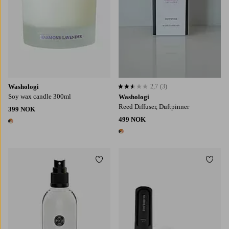
Washologi
2,7
(3)
2,7 basert på 3 karaktergivninger
Soy wax candle 300ml
Washologi
Reed Diffuser, Duftpinner
399 NOK
499 NOK
1 farge
1 farge
Legg til favoritter
Legg t