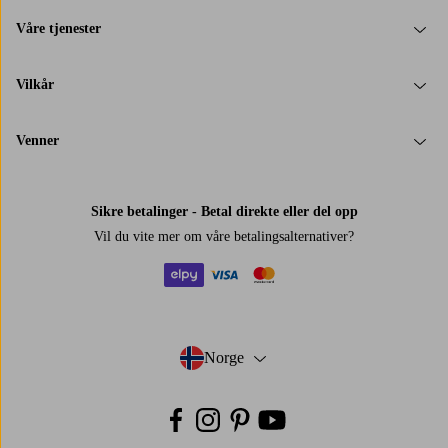
Våre tjenester
Vilkår
Venner
Sikre betalinger - Betal direkte eller del opp
Vil du vite mer om
våre betalingsalternativer
?
elpy
visa
mastercard
Norge
- Velg land
Facebook
Instagram
Pinterest
Youtube