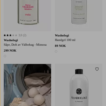
3,0
(2)
Washologi
3,0 basert på 2 karaktergivninger
Handgel 100 ml
Washologi
Såpe, Doft av Välbehag - Mimosa
89 NOK
299 NOK
1 farge
1 farge
Legg til favoritter
Legg t