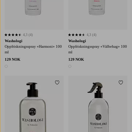
4,3
(4)
4,3
(4)
4,3 basert på 4 karaktergivninger
4,3 basert på 4 karaktergivninger
Washologi
Washologi
Oppfriskningsspray «Harmoni» 100
Oppfriskningsspray «Välbehag» 100
ml
ml
129 NOK
129 NOK
1 farge
1 farge
Legg til favoritter
Legg t