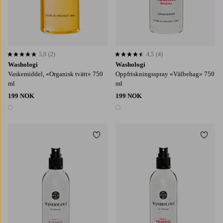
5,0
(2)
4,5
(4)
5,0 basert på 2 karaktergivninger
4,5 basert på 4 karaktergivninger
Washologi
Washologi
Vaskemiddel, «Organisk tvätt» 750
Oppfriskningsspray «Välbehag» 750
ml
ml
199 NOK
199 NOK
1 farge
1 farge
Legg til favoritter
Legg t