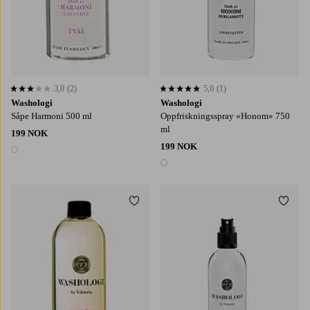
3,0
(2)
5,0
(1)
3,0 basert på 2 karaktergivninger
5,0 basert på 1 karaktergivninger
Washologi
Washologi
Såpe Harmoni 500 ml
Oppfriskningsspray «Honom» 750
ml
199 NOK
199 NOK
1 farge
1 farge
Legg til favoritter
Legg t