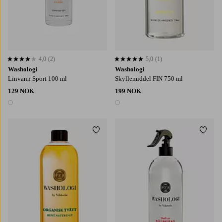
4,0
(2)
5,0
(1)
4,0 basert på 2 karaktergivninger
5,0 basert på 1 karaktergivninger
Washologi
Washologi
Linvann Sport 100 ml
Skyllemiddel FIN 750 ml
129 NOK
199 NOK
1 farge
1 farge
Legg til favoritter
Legg t