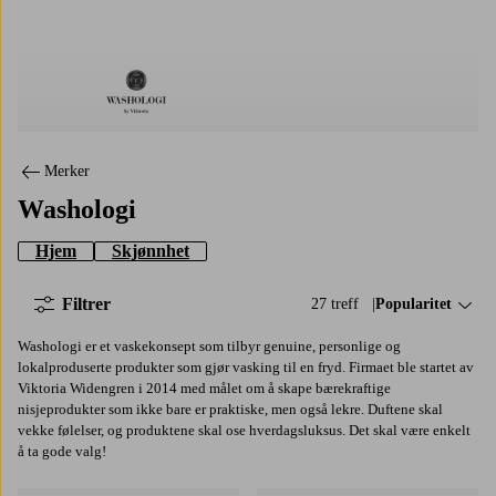
Washologi
Merker
Washologi
Hjem
Skjønnhet
Filtrer
27 treff
Sorter på:
Popularitet
Washologi er et vaskekonsept som tilbyr genuine, personlige og
lokalproduserte produkter som gjør vasking til en fryd. Firmaet ble startet av
Viktoria Widengren i 2014 med målet om å skape bærekraftige
nisjeprodukter som ikke bare er praktiske, men også lekre. Duftene skal
vekke følelser, og produktene skal ose hverdagsluksus. Det skal være enkelt
å ta gode valg!