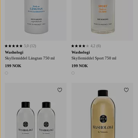
5,0
(12)
4,2
(6)
5,0 basert på 12 karaktergivninger
4,2 basert på 6 karaktergivninger
Washologi
Washologi
Skyllemiddel Längtan 750 ml
Skyllemiddel Sport 750 ml
199 NOK
199 NOK
1 farge
1 farge
Legg til favoritter
Legg t