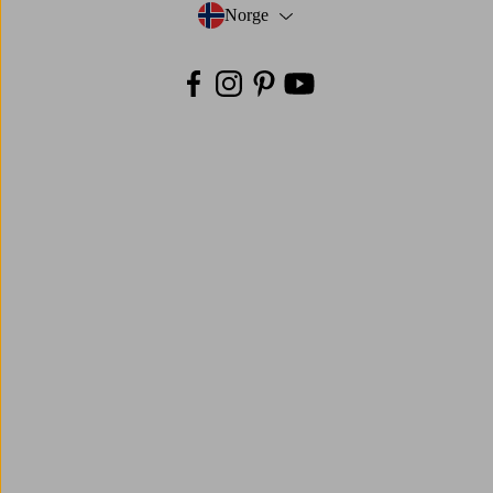
Norge
- Velg land
Facebook
Instagram
Pinterest
Youtube