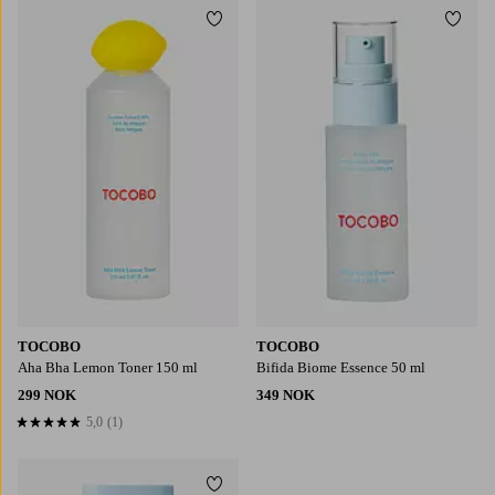
Legg til favoritter
Legg t
TOCOBO
TOCOBO
Aha Bha Lemon Toner 150 ml
Bifida Biome Essence 50 ml
299 NOK
349 NOK
5,0
(1)
5,0 basert på 1 karaktergivninger
Legg til favoritter