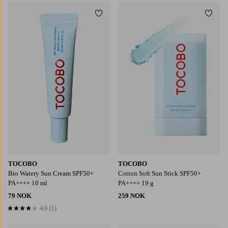
Legg til favoritter
Legg t
TOCOBO
TOCOBO
Bio Watery Sun Cream SPF50+
Cotton Soft Sun Stick SPF50+
PA++++ 10 ml
PA++++ 19 g
79 NOK
259 NOK
4,0
(1)
4,0 basert på 1 karaktergivninger