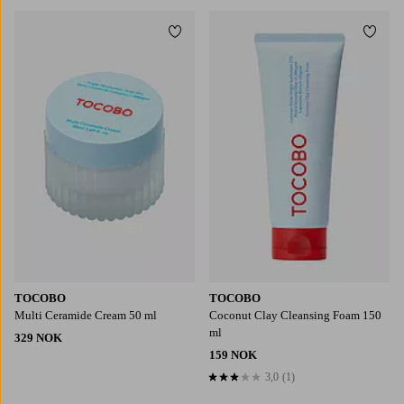
Legg til favoritter
Legg t
TOCOBO
TOCOBO
Multi Ceramide Cream 50 ml
Coconut Clay Cleansing Foam 150
ml
329 NOK
159 NOK
3,0
(1)
3,0 basert på 1 karaktergivninger