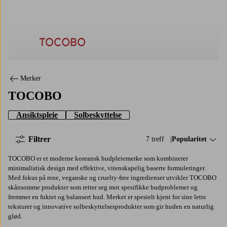
TOCOBO
Merker
TOCOBO
Ansiktspleie
Solbeskyttelse
Filtrer
7 treff
Sorter på:
Popularitet
TOCOBO er et moderne koreansk hudpleiemerke som kombinerer
minimalistisk design med effektive, vitenskapelig baserte formuleringer.
Med fokus på rene, veganske og cruelty-free ingredienser utvikler TOCOBO
skånsomme produkter som retter seg mot spesifikke hudproblemer og
fremmer en fuktet og balansert hud. Merket er spesielt kjent for sine lette
teksturer og innovative solbeskyttelsesprodukter som gir huden en naturlig
glød.