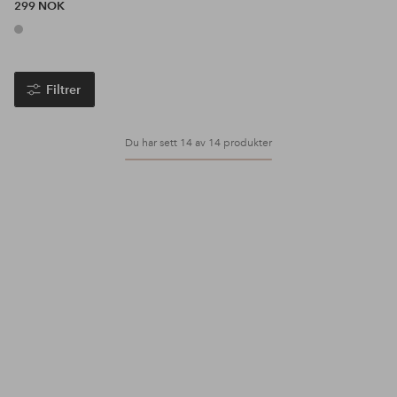
299 NOK
Filtrer
Du har sett 14 av 14 produkter