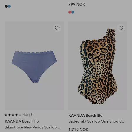
799 NOK
Legg
Legg
til
til
favoritter
favoritter
4.0
8
KAANDA Beach life
KAANDA Beach life
Badedrakt Scallop One Shoulder Onepiece
Bikinitruse New Venus Scallop Mid Rise Bottom
1,719 NOK