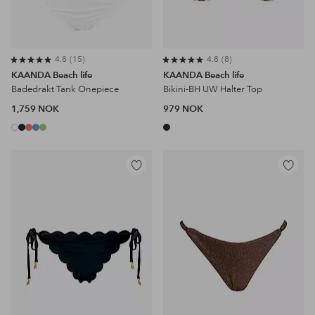
4.8
15
4.8
8
KAANDA Beach life
KAANDA Beach life
Badedrakt Tank Onepiece
Bikini-BH UW Halter Top
1,759 NOK
979 NOK
Legg
Legg
til
til
favoritter
favoritter