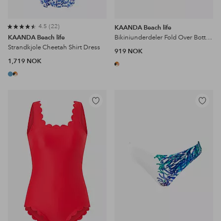
4.5
22
KAANDA Beach life
KAANDA Beach life
Bikiniunderdeler Fold Over Bottom
Strandkjole Cheetah Shirt Dress
919 NOK
1,719 NOK
Legg
Legg
til
til
favoritter
favoritter