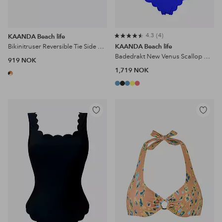
4.3
4
KAANDA Beach life
Bikinitruser Reversible Tie Side Bottom
KAANDA Beach life
Badedrakt New Venus Scallop Over One Shoulder Onepiece
919 NOK
1,719 NOK
Legg
Legg
til
til
favoritter
favoritter