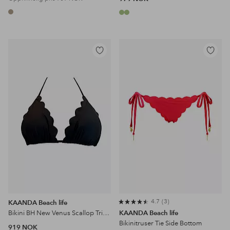
Legg
Legg
til
til
favoritter
favoritter
4.7
3
KAANDA Beach life
Bikini BH New Venus Scallop Triangle Top
KAANDA Beach life
Bikinitruser Tie Side Bottom
919 NOK