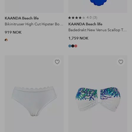
4.0
3
KAANDA Beach life
Bikinitruser High Cut Hipster Bottom
KAANDA Beach life
Badedrakt New Venus Scallop Tank Onepiece
919 NOK
1,759 NOK
Legg
Legg
til
til
favoritter
favoritter