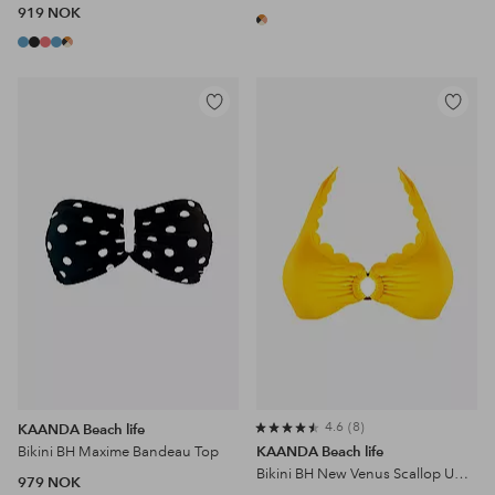
919 NOK
Legg
Legg
til
til
favoritter
favoritter
4.6
8
KAANDA Beach life
Bikini BH Maxime Bandeau Top
KAANDA Beach life
Bikini BH New Venus Scallop UW Halter Top
979 NOK