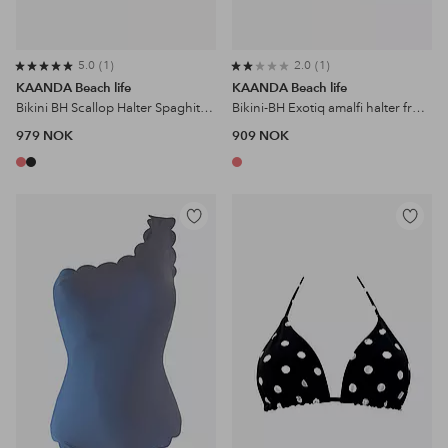
5.0
1
2.0
1
KAANDA Beach life
KAANDA Beach life
Bikini BH Scallop Halter Spaghitti Adjustable Straps w Removable Cups
Bikini-BH Exotiq amalfi halter front twist top w removable cups
979 NOK
909 NOK
Legg
Legg
til
til
favoritter
favoritter