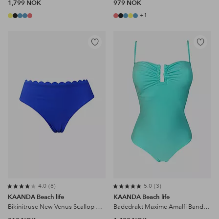
1,799 NOK
979 NOK
+1
Legg
Legg
til
til
favoritter
favoritter
4.0
8
5.0
3
KAANDA Beach life
KAANDA Beach life
Bikinitruse New Venus Scallop Mid Rise Bottom
Badedrakt Maxime Amalfi Bandeau U Accessory Onepiece