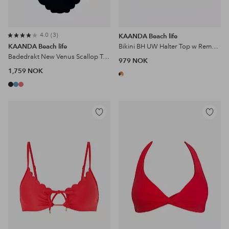
4.0
3
KAANDA Beach life
KAANDA Beach life
Bikini BH UW Halter Top w Removable Cups
Badedrakt New Venus Scallop Tank Onepiece
979 NOK
1,759 NOK
Legg
Legg
til
til
favoritter
favoritter