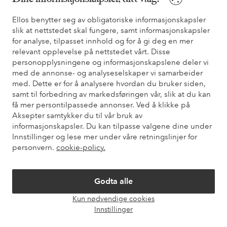
Ellos benytter seg av obligatoriske informasjonskapsler
slik at nettstedet skal fungere, samt informasjonskapsler
for analyse, tilpasset innhold og for å gi deg en mer
Filtrer
relevant opplevelse på nettstedet vårt. Disse
personopplysningene og informasjonskapslene deler vi
med de annonse- og analyseselskaper vi samarbeider
Du har sett 57 av 71 produkter
med. Dette er for å analysere hvordan du bruker siden,
samt til forbedring av markedsføringen vår, slik at du kan
få mer persontilpassede annonser. Ved å klikke på
Vis flere
Aksepter samtykker du til vår bruk av
informasjonskapsler. Du kan tilpasse valgene dine under
Innstillinger og lese mer under våre retningslinjer for
personvern.
cookie-policy.
Godta alle
Kun nødvendige cookies
Filtrer
Grid
Feed
Åpne
Innstillinger
chat-