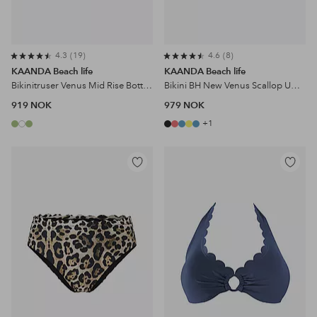
4.3
19
4.6
8
KAANDA Beach life
KAANDA Beach life
Bikinitruser Venus Mid Rise Bottom
Bikini BH New Venus Scallop UW Halter Top
919 NOK
979 NOK
+1
Legg
Legg
til
til
favoritter
favoritter