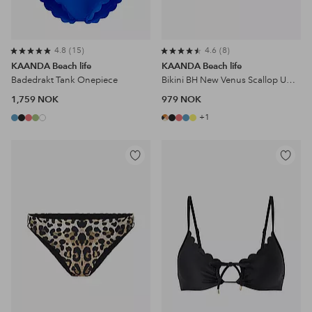
4.8
15
4.6
8
KAANDA Beach life
KAANDA Beach life
Badedrakt Tank Onepiece
Bikini BH New Venus Scallop UW Halter Top
1,759 NOK
979 NOK
+1
Legg
Legg
til
til
favoritter
favoritter