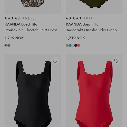
4.5
22
4.8
16
KAANDA Beach life
KAANDA Beach life
Strandkjole Cheetah Shirt Dress
Badedrakt Oneshoulder Onepiece
1,719 NOK
1,719 NOK
Legg
Legg
til
til
favoritter
favoritter