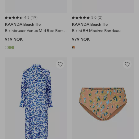
4.3
19
5.0
2
KAANDA Beach life
KAANDA Beach life
Bikinitruser Venus Mid Rise Bottom
Bikini BH Maxime Bandeau
919 NOK
979 NOK
Legg
Legg
til
til
favoritter
favoritter