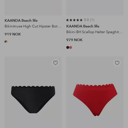
5.0
1
KAANDA Beach life
Bikinitruse High Cut Hipster Bottom
KAANDA Beach life
Bikini BH Scallop Halter Spaghitti Adjustable Straps w Removable Cups
919 NOK
979 NOK
Legg
Legg
til
til
favoritter
favoritter