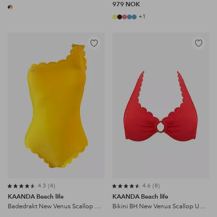
979 NOK
+1
Legg
Legg
til
til
favoritter
favoritter
4.3
4
4.6
8
KAANDA Beach life
KAANDA Beach life
Badedrakt New Venus Scallop Over One Shoulder Onepiece
Bikini BH New Venus Scallop UW Halter Top