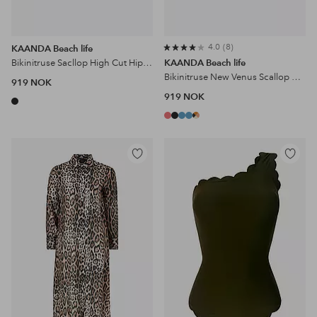
4.0
8
KAANDA Beach life
Bikinitruse Sacllop High Cut Hipster
KAANDA Beach life
Bikinitruse New Venus Scallop Mid Rise Bottom
919 NOK
919 NOK
Legg
Legg
til
til
favoritter
favoritter