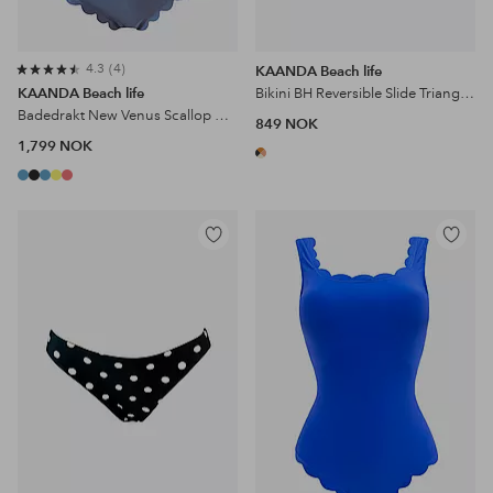
4.3
4
KAANDA Beach life
KAANDA Beach life
Bikini BH Reversible Slide Triangle Top Soft Cups
Badedrakt New Venus Scallop Over One Shoulder Onepiece
849 NOK
1,799 NOK
Legg
Legg
til
til
favoritter
favoritter