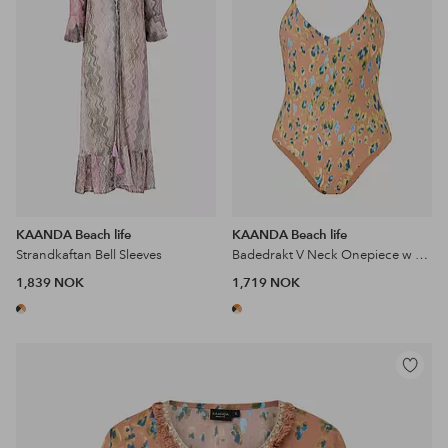
KAANDA Beach life
KAANDA Beach life
Strandkaftan Bell Sleeves
Badedrakt V Neck Onepiece w Bamboo Accessory And Removable Cups
1,839 NOK
1,719 NOK
Legg
til
favoritter