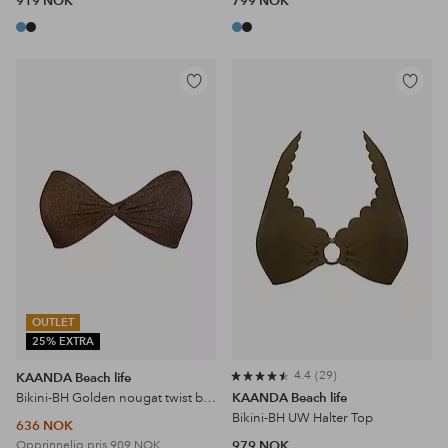
919 NOK
799 NOK
Legg
Legg
til
til
favoritter
favoritter
OUTLET
25% EXTRA
4.4
29
KAANDA Beach life
Bikini-BH Golden nougat twist bandeau top
KAANDA Beach life
Bikini-BH UW Halter Top
636 NOK
Opprinnelig pris
909 NOK
979 NOK