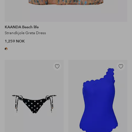
KAANDA Beach life
Strandkjole Greta Dress
1,259 NOK
Legg
Legg
til
til
favoritter
favoritter