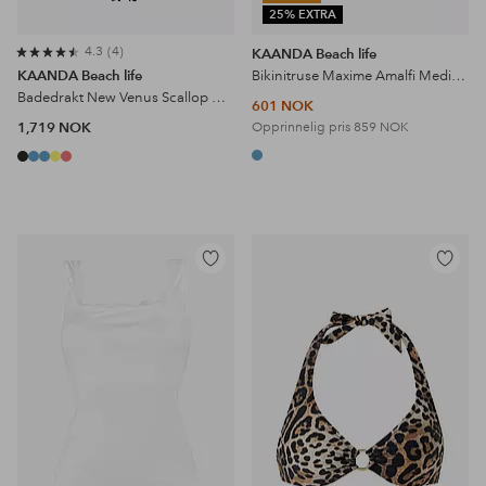
25% EXTRA
4.3
4
KAANDA Beach life
KAANDA Beach life
Bikinitruse Maxime Amalfi Medium High Cut Hipster Bottom
Badedrakt New Venus Scallop Over One Shoulder Onepiece
601 NOK
1,719 NOK
Opprinnelig pris
859 NOK
Legg
Legg
til
til
favoritter
favoritter