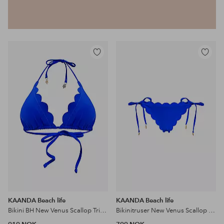
Legg
Legg
til
til
favoritter
favoritter
KAANDA Beach life
KAANDA Beach life
Bikini BH New Venus Scallop Triangle Top
Bikinitruser New Venus Scallop Tie Side Bottom