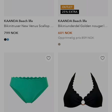
OUTLET
25% EXTRA
KAANDA Beach life
KAANDA Beach life
Bikinitruser New Venus Scallop Tie Side Bottom
Bikiniunderdel Golden nougat latin adjust side bottom
799 NOK
601 NOK
Opprinnelig pris
859 NOK
Legg
Legg
til
til
favoritter
favoritter