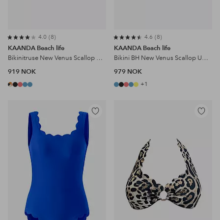
4.0
8
4.6
8
KAANDA Beach life
KAANDA Beach life
Bikinitruse New Venus Scallop Mid Rise Bottom
Bikini BH New Venus Scallop UW Halter Top
919 NOK
979 NOK
+1
Legg
Legg
til
til
favoritter
favoritter