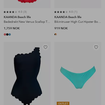
4.0
3
4.0
1
KAANDA Beach life
KAANDA Beach life
Badedrakt New Venus Scallop Tank Onepiece
Bikinitruser High Cut Hipster Bottom
1,759 NOK
919 NOK
Legg
Legg
til
til
favoritter
favoritter
OUTLET