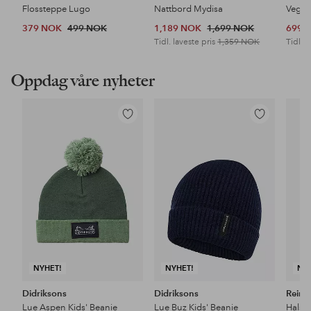
Flossteppe Lugo
Nattbord Mydisa
Veggh
379 NOK
499 NOK
1,189 NOK
1,699 NOK
699 
Tidl. laveste pris
1,359 NOK
Tidl. l
Oppdag våre nyheter
Legg
Legg
til
til
favoritter
favoritter
NYHET!
NYHET!
NY
Didriksons
Didriksons
Reim
Lue Aspen Kids' Beanie
Lue Buz Kids' Beanie
Halsv