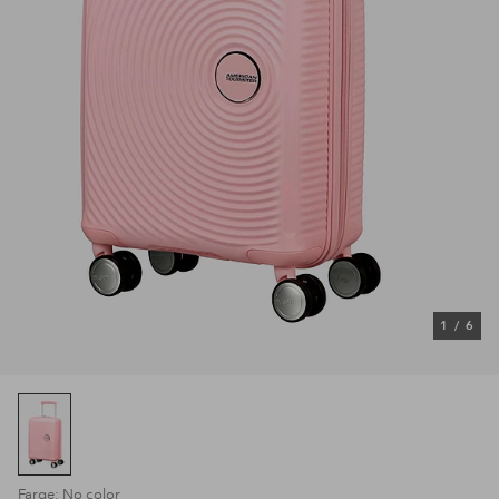
1
/
6
Farge: No color