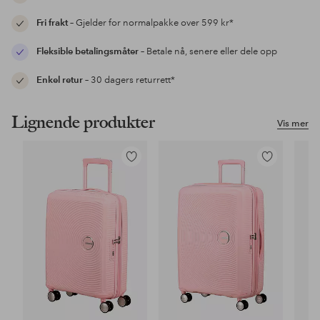
Fri frakt
– Gjelder for normalpakke over 599 kr*
Fleksible betalingsmåter
– Betale nå, senere eller dele opp
Enkel retur
– 30 dagers returrett*
Lignende produkter
Vis mer
Legg
Legg
til
til
favoritter
favoritter