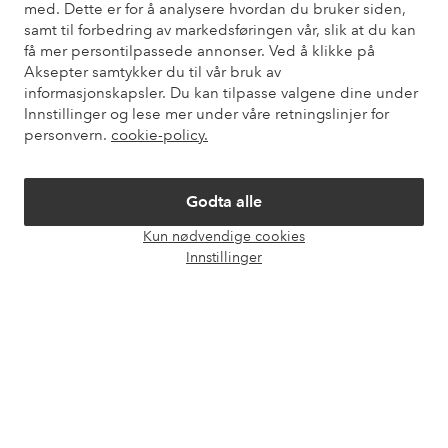
med. Dette er for å analysere hvordan du bruker siden,
Kundeservice
Bestilling
Betalingsmåte
Lev
samt til forbedring av markedsføringen vår, slik at du kan
få mer persontilpassede annonser. Ved å klikke på
Aksepter samtykker du til vår bruk av
informasjonskapsler. Du kan tilpasse valgene dine under
Mine sider
Innstillinger og lese mer under våre retningslinjer for
personvern.
cookie-policy.
Om Ellos
Godta alle
Våre tjenester
Kun nødvendige cookies
Åpne
Innstillinger
chat-
Vilkår
boks
Venner
Sikre betalinger - Betal direkte eller del opp
Vil du vite mer om
våre betalingsalternativer
?