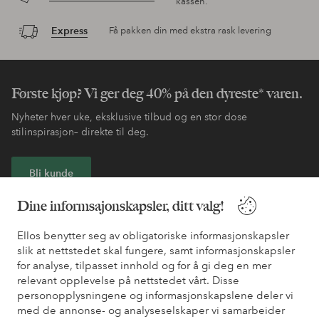
kassen.
Express
Få pakken din med ekstra rask levering
Første kjøp? Vi ger deg 40% på den dyreste* varen.
Nyheter hver uke, eksklusive tilbud og en stor dose
stilinspirasjon– direkte til deg.
Bli kunde
Dine informsajonskapsler, ditt valg!
* Se tilbudsvilkår ved registrering
Ellos benytter seg av obligatoriske informasjonskapsler
slik at nettstedet skal fungere, samt informasjonskapsler
Trenger du hjelp?
for analyse, tilpasset innhold og for å gi deg en mer
relevant opplevelse på nettstedet vårt. Disse
Du finner svar på de vanligste spørsmålene i vår FAQ. Du finner
personopplysningene og informasjonskapslene deler vi
også informasjon om hvordan du kan kontakte oss.
med de annonse- og analyseselskaper vi samarbeider