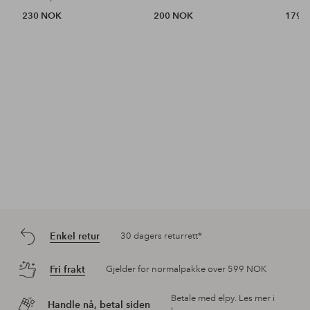
230 NOK
200 NOK
179 
Enkel retur
30 dagers returrett*
Fri frakt
Gjelder for normalpakke over 599 NOK
Betale med elpy. Les mer i
Handle nå, betal siden