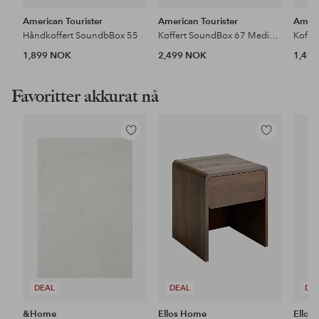
American Tourister
American Tourister
Ameri
Håndkoffert SoundbBox 55
Koffert SoundBox 67 Medium
Koffe
1,899 NOK
2,499 NOK
1,49
Favoritter akkurat nå
Legg
Legg
til
til
favoritter
favoritter
DEAL
DEAL
DE
&Home
Ellos Home
Ellos