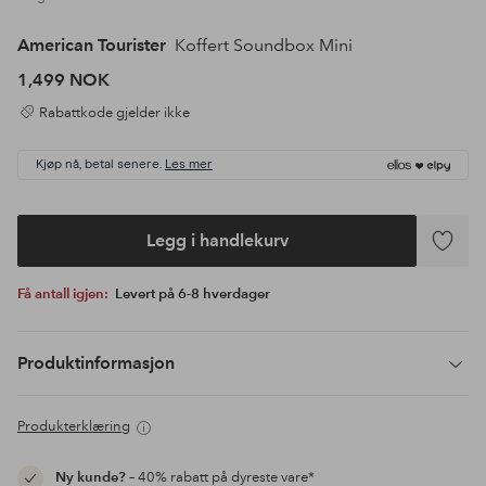
American Tourister
Koffert Soundbox Mini
1,499 NOK
Rabattkode gjelder ikke
Kjøp nå, betal senere.
Les mer
Legg i handlekurv
Legg
til
Få antall igjen:
Levert på 6-8 hverdager
favoritte
Produktinformasjon
Produkterklæring
Ny kunde?
– 40% rabatt på dyreste vare*