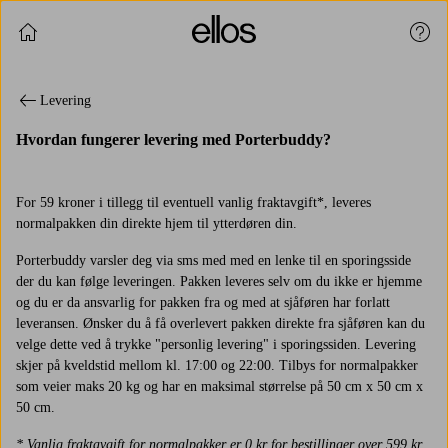
Fortsett å handle
Kund
Levering
Hvordan fungerer levering med Porterbuddy?
For 59 kroner i tillegg til eventuell vanlig fraktavgift*, leveres
normalpakken din direkte hjem til ytterdøren din.
Porterbuddy varsler deg via sms med med en lenke til en sporingsside
der du kan følge leveringen. Pakken leveres selv om du ikke er hjemme
og du er da ansvarlig for pakken fra og med at sjåføren har forlatt
leveransen. Ønsker du å få overlevert pakken direkte fra sjåføren kan du
velge dette ved å trykke "personlig levering" i sporingssiden. Levering
skjer på kveldstid mellom kl. 17:00 og 22:00. Tilbys for normalpakker
som veier maks 20 kg og har en maksimal størrelse på 50 cm x 50 cm x
50 cm.
* Vanlig fraktavgift for normalpakker er 0 kr for bestillinger over 599 kr,