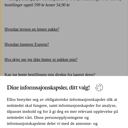
bestillinger opptil 599 kr koster 54,90 kr.
Hvordan leveres en lengre pakke?
Hvordan fungerer Express?
Hva skjer om jeg ikke henter ut pakken min?
Kan jeg hente bestillingen min direkte fra lageret deres?
Dine informsajonskapsler, ditt valg!
Hva gjør jeg om varen min er transportskadet?
Ellos benytter seg av obligatoriske informasjonskapsler slik at
Hvor lang er leveringstiden?
nettstedet skal fungere, samt informasjonskapsler for analyse,
tilpasset innhold og for å gi deg en mer relevant opplevelse på
nettstedet vårt. Disse personopplysningene og
Hvordan fungerer levering til postkasse eller utleveringssted med
informasjonskapslene deler vi med de annonse- og
Helthjem?