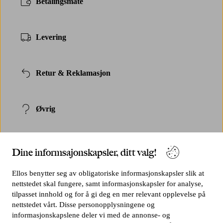
Betalingsmåte
Levering
Retur & Reklamasjon
Øvrig
Dine informsajonskapsler, ditt valg!
Ellos benytter seg av obligatoriske informasjonskapsler slik at
nettstedet skal fungere, samt informasjonskapsler for analyse,
Mine sider
tilpasset innhold og for å gi deg en mer relevant opplevelse på
Her finner du informasjon om dine bestillinger, innbetalinger og tilbud.
nettstedet vårt. Disse personopplysningene og
LOGG IN
informasjonskapslene deler vi med de annonse- og