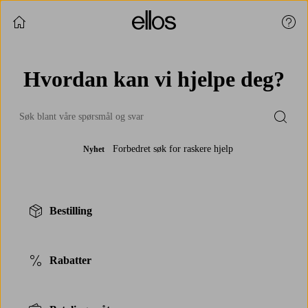
Fortsett å handle
Kund
Hvordan kan vi hjelpe deg?
Submi
Forbedret søk for raskere hjelp
Nyhet
Bestilling
Rabatter